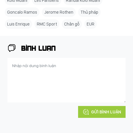
Kolo Muani
Les Parisiens
Randal Kolo Muani
Goncalo Ramos
Jerome Rothen
Thủ pháp
Luis Enrique
RMC Sport
Chân gỗ
EUR
BÌNH LUẬN
GỬI BÌNH LUẬN