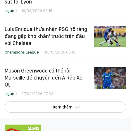
sút tại Lyon
Ligue 1
16/03/2026 06:16
Luis Enrique thừa nhận PSG 'rõ ràng
đang gặp khó khăn' trước trận đấu
với Chelsea
Champions League
09/03/2026 05:10
Mason Greenwood có thể rời
Marseille để chuyển đến Ả Rập Xê
Út
Ligue 1
07/03/2026 07:53
Xem thêm