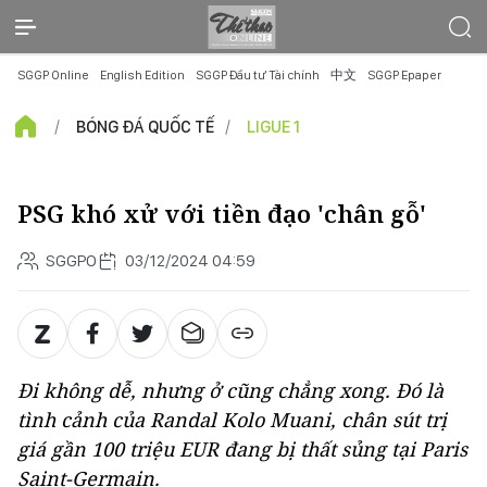
SGGP Online
English Edition
SGGP Đầu tư Tài chính
中文
SGGP Epaper
BÓNG ĐÁ QUỐC TẾ
LIGUE 1
PSG khó xử với tiền đạo 'chân gỗ'
SGGPO
03/12/2024 04:59
Đi không dễ, nhưng ở cũng chẳng xong. Đó là
tình cảnh của Randal Kolo Muani, chân sút trị
giá gần 100 triệu EUR đang bị thất sủng tại Paris
Saint-Germain.