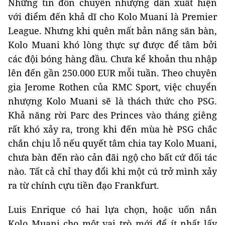
Những tin đồn chuyển nhượng dần xuất hiện
với điểm đến khả dĩ cho Kolo Muani là Premier
League. Nhưng khi quên mất bản năng săn bàn,
Kolo Muani khó lòng thực sự được để tâm bởi
các đội bóng hàng đầu. Chưa kể khoản thu nhập
lên đến gần 250.000 EUR mỗi tuần. Theo chuyên
gia Jerome Rothen của RMC Sport, việc chuyển
nhượng Kolo Muani sẽ là thách thức cho PSG.
Khả năng rời Parc des Princes vào tháng giêng
rất khó xảy ra, trong khi đến mùa hè PSG chắc
chắn chịu lỗ nếu quyết tâm chia tay Kolo Muani,
chưa bàn đến rào cản đãi ngộ cho bất cứ đối tác
nào. Tất cả chỉ thay đổi khi một cú trở mình xảy
ra từ chính cựu tiền đạo Frankfurt.
Luis Enrique có hai lựa chọn, hoặc uốn nắn
Kolo Muani cho một vai trò mới để ít nhất lấy