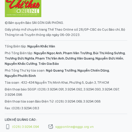
© Bản quyền Báo SÀI GÒN GIẢI PHÓNG.
Giấy phép mở chuyên trang Thể Thao Online số 28/GP-CBC do Cục Báo chí, Bộ
Thông tin và Truyền thông cấp ngày 06-09-2023.
Tổng Biên tập:
Nguyễn Khắc Văn
Phó Tổng Biên tập:
Nguyễn Ngọc Anh
,
Phạm Văn Trường
,
Bùi Thị Hồng Sương
,
Trương Đức Nghĩa
,
Phạm Thị Vân Anh
,
Dương Văn Quang
,
Nguyễn Đức Hiển
,
Nguyễn Khắc Cường
,
Trần Gia Bảo
Phó Tổng Thư ký tòa soạn:
Ngô Quang Trưởng
,
Nguyễn Chiến Dũng
,
Nguyễn Phước Bình
Tòa soạn : 432-434 Nguyễn Thị Minh Khai, Phường 5, Quận 3, TP.HCM
Điện thoại báo SGGP: (028) 3.9294.091, 3.9294.092, 3.9294.093, 3.9294.097,
3.9294.098
Điện thoại tòa soạn Báo Điện Tử: (028) 3.9294.069, 3.9294.068
Fax: (028) 3.9294.083
LIÊN HỆ QUẢNG CÁO :
(028) 3.9294.094
sggponline@sggp.org.vn