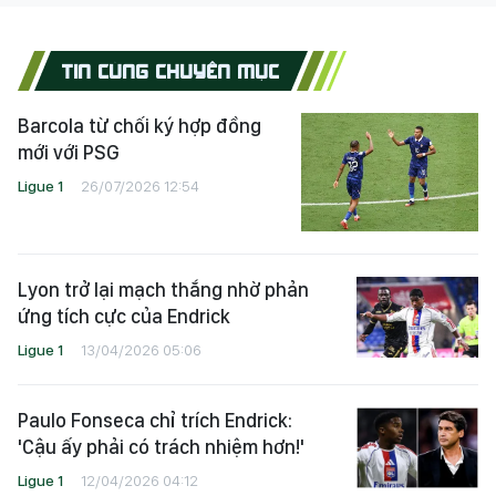
TIN CÙNG CHUYÊN MỤC
Barcola từ chối ký hợp đồng
mới với PSG
Ligue 1
26/07/2026 12:54
Lyon trở lại mạch thắng nhờ phản
ứng tích cực của Endrick
Ligue 1
13/04/2026 05:06
Paulo Fonseca chỉ trích Endrick:
'Cậu ấy phải có trách nhiệm hơn!'
Ligue 1
12/04/2026 04:12