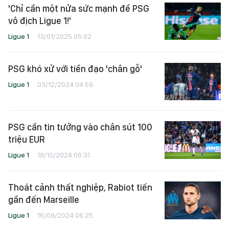
'Chỉ cần một nửa sức mạnh để PSG
vô địch Ligue 1!'
Ligue 1
13/01/2025 05:02
PSG khó xử với tiền đạo 'chân gỗ'
Ligue 1
03/12/2024 04:59
PSG cần tin tưởng vào chân sút 100
triệu EUR
Ligue 1
18/10/2024 06:31
Thoát cảnh thất nghiệp, Rabiot tiến
gần đến Marseille
Ligue 1
16/09/2024 06:25