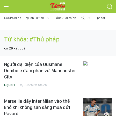
SGGP Online
English Edition
SGGP Đầu tư Tài chính
中文
SGGP Epaper
Từ khóa:
#Thủ pháp
có
29
kết quả
Người đại diện của Ousmane
Dembele đàm phán với Manchester
City
Ligue 1
16/03/2026 06:20
Marseille đẩy Inter Milan vào thế
khó khi không sẵn sàng mua đứt
Pavard