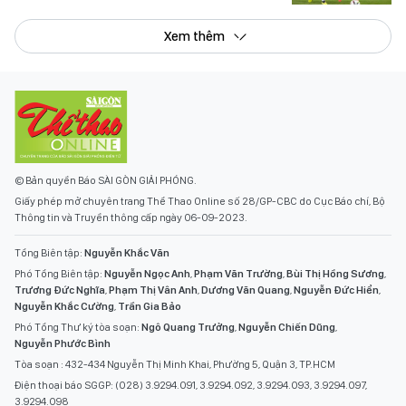
Xem thêm
© Bản quyền Báo SÀI GÒN GIẢI PHÓNG.
Giấy phép mở chuyên trang Thể Thao Online số 28/GP-CBC do Cục Báo chí, Bộ
Thông tin và Truyền thông cấp ngày 06-09-2023.
Tổng Biên tập:
Nguyễn Khắc Văn
Phó Tổng Biên tập:
Nguyễn Ngọc Anh
,
Phạm Văn Trường
,
Bùi Thị Hồng Sương
,
Trương Đức Nghĩa
,
Phạm Thị Vân Anh
,
Dương Văn Quang
,
Nguyễn Đức Hiển
,
Nguyễn Khắc Cường
,
Trần Gia Bảo
Phó Tổng Thư ký tòa soạn:
Ngô Quang Trưởng
,
Nguyễn Chiến Dũng
,
Nguyễn Phước Bình
Tòa soạn : 432-434 Nguyễn Thị Minh Khai, Phường 5, Quận 3, TP.HCM
Điện thoại báo SGGP: (028) 3.9294.091, 3.9294.092, 3.9294.093, 3.9294.097,
3.9294.098