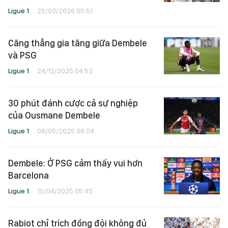
Ligue 1
25/02/2026 05:51
Căng thẳng gia tăng giữa Dembele
và PSG
Ligue 1
24/12/2025 04:53
30 phút đánh cược cả sự nghiệp
của Ousmane Dembele
Ligue 1
08/05/2025 06:04
Dembele: Ở PSG cảm thấy vui hơn
Barcelona
Ligue 1
15/04/2025 05:45
Rabiot chỉ trích đồng đội không đủ