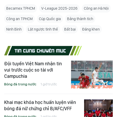
Becamex TPHCM
V-League 2025-2026
Công an Hà Nội
Công an TPHCM
Cúp Quốc gia
Bảng thành tích
Ninh Bình
Lật ngược tình thế
Bất bại
Đáng khen
TIN CÙNG CHUYÊN MỤC
Đội tuyển Việt Nam nhận tin
vui trước cuộc so tài với
Campuchia
Bóng đá trong nước
1 giờ trước
Khai mạc khóa học huấn luyện viên
bóng đá nữ chứng chỉ B/AFC/VFF
Bóng đá trong nước
1 giờ trước