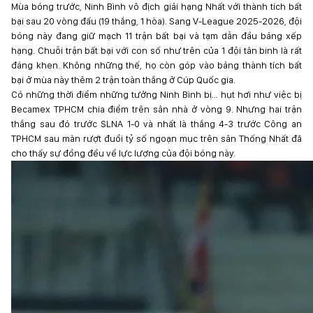
Mùa bóng trước, Ninh Bình vô địch giải hạng Nhất với thành tích bất
bại sau 20 vòng đấu (19 thắng, 1 hòa). Sang V-League 2025-2026, đội
bóng này đang giữ mạch 11 trận bất bại và tạm dẫn đầu bảng xếp
hạng. Chuỗi trận bất bại với con số như trên của 1 đội tân binh là rất
đáng khen. Không những thế, họ còn góp vào bảng thành tích bất
bại ở mùa này thêm 2 trận toàn thắng ở Cúp Quốc gia.
Có những thời điểm những tưởng Ninh Bình bị… hụt hơi như việc bị
Becamex TPHCM chia điểm trên sân nhà ở vòng 9. Nhưng hai trận
thắng sau đó trước SLNA 1-0 và nhất là thắng 4-3 trước Công an
TPHCM sau màn rượt đuổi tỷ số ngoạn mục trên sân Thống Nhất đã
cho thấy sự đồng đều về lực lượng của đội bóng này.