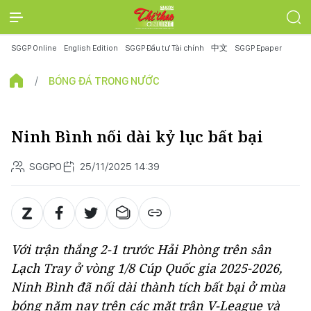
SGGP Online
English Edition
SGGP Đầu tư Tài chính
中文
SGGP Epaper
BÓNG ĐÁ TRONG NƯỚC
Ninh Bình nối dài kỷ lục bất bại
SGGPO
25/11/2025 14:39
Với trận thắng 2-1 trước Hải Phòng trên sân
Lạch Tray ở vòng 1/8 Cúp Quốc gia 2025-2026,
Ninh Bình đã nối dài thành tích bất bại ở mùa
bóng năm nay trên các mặt trận V-League và