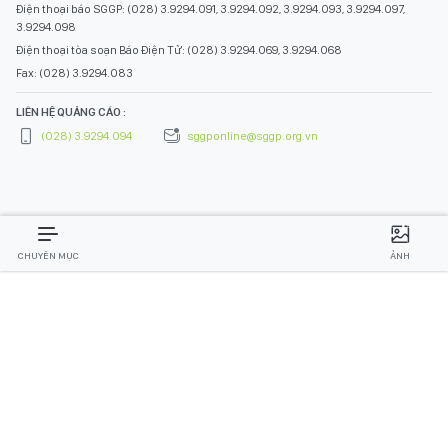
Điện thoại báo SGGP: (028) 3.9294.091, 3.9294.092, 3.9294.093, 3.9294.097,
3.9294.098
Điện thoại tòa soạn Báo Điện Tử: (028) 3.9294.069, 3.9294.068
Fax: (028) 3.9294.083
LIÊN HỆ QUẢNG CÁO :
(028) 3.9294.094
sggponline@sggp.org.vn
CHUYÊN MỤC
ẢNH