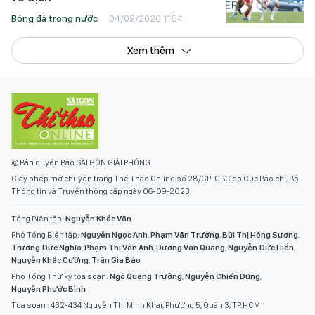
Bóng đá trong nước
04/08/2026 11:54
Xem thêm
© Bản quyền Báo SÀI GÒN GIẢI PHÓNG.
Giấy phép mở chuyên trang Thể Thao Online số 28/GP-CBC do Cục Báo chí, Bộ
Thông tin và Truyền thông cấp ngày 06-09-2023.
Tổng Biên tập:
Nguyễn Khắc Văn
Phó Tổng Biên tập:
Nguyễn Ngọc Anh
,
Phạm Văn Trường
,
Bùi Thị Hồng Sương
,
Trương Đức Nghĩa
,
Phạm Thị Vân Anh
,
Dương Văn Quang
,
Nguyễn Đức Hiển
,
Nguyễn Khắc Cường
,
Trần Gia Bảo
Phó Tổng Thư ký tòa soạn:
Ngô Quang Trưởng
,
Nguyễn Chiến Dũng
,
Nguyễn Phước Bình
Tòa soạn : 432-434 Nguyễn Thị Minh Khai, Phường 5, Quận 3, TP.HCM