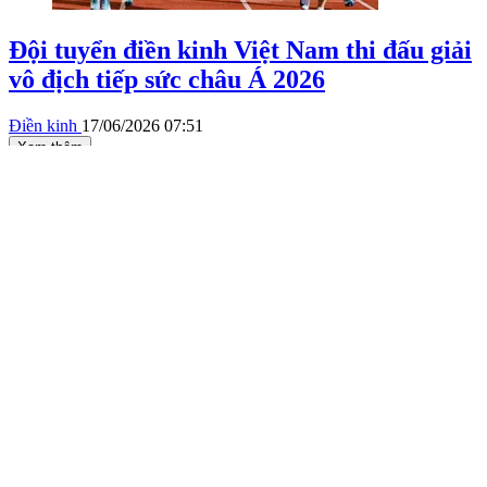
Đội tuyển điền kinh Việt Nam thi đấu giải
vô địch tiếp sức châu Á 2026
Điền kinh
17/06/2026 07:51
Xem thêm
CHUYÊN TRANG THỂ THAO - BÁO SÀI GÒN GIẢI
PHÓNG
© Bản quyền Báo SÀI GÒN GIẢI PHÓNG.
Giấy phép mở chuyên trang Thể Thao Online số 28/GP-CBC do
Cục Báo chí, Bộ Thông tin và Truyền thông cấp ngày 06-09-2023.
Tổng Biên tập:
Nguyễn Khắc Văn
Phó Tổng Biên tập:
Nguyễn Ngọc Anh
,
Phạm Văn Trường
,
Bùi Thị
Hồng Sương
,
Trương Đức Nghĩa
,
Phạm Thị Vân Anh
,
Dương Văn
Quang
,
Nguyễn Đức Hiển
,
Nguyễn Khắc Cường
,
Trần Gia Bảo
Phó Tổng Thư ký tòa soạn:
Ngô Quang Trưởng
,
Nguyễn Chiến
Dũng
,
Nguyễn Phước Bình