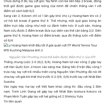
Chưa dừng ở đó, tay vợt gốc Tây Ninh còn bẻ liên tiếp 2 break, đồng
thời giữ được game giao bóng của mình để chiến thắng ván 1 với
điểm số cách biệt 6/2.
Sang ván 2, Kotzen chỉ có 1 lần gây khó cho Lý Hoàng Nam khi có 2
cơ hội bẻ break ở game thứ 4. Thế nhưng, một quả giao bóng ăn
điểm trực tiếp cũng như một cú đánh hiểm hóc ở cuối sân, Hoàng
Nam cứu được 2 điểm break đưa cục diện vào thế cân bằng 2/2. Đến
game thứ 9, Hoàng Nam có điểm break, qua đó thắng luôn với điểm
số 6/4.
Nguyễn Văn Phương chưa thể kiếm được điểm thứ 2 của ATP
Thắng chung cuộc 2-0 (6/2, 6/4), Hoàng Nam lọt vào vòng 2 gặp tay
vợt Hàn Quốc Son Ji Hoon vào sáng mai. Đáng tiếc ở trận đấu vòng 1
trưa nay, tay vợt trẻ nhiều triển vọng Nguyễn Văn Phương đã nói lời
chia tay với giải khi thất thủ trước 0-2 (1/6, 0/6) trước tay vợt Nhật Bản
Sueoka.
Vào ngày mai, hai tay vợt Việt Nam khác cũng thi đấu vòng 2 đơn
nam. Trịnh Linh Giang sẽ gặp tay vợt Nhật Bản Isomura Kokoro và
Phạm Minh Tuấn gặp tay vợt hạt giống số 2 Shimizu Yuta.
Tin liên quan