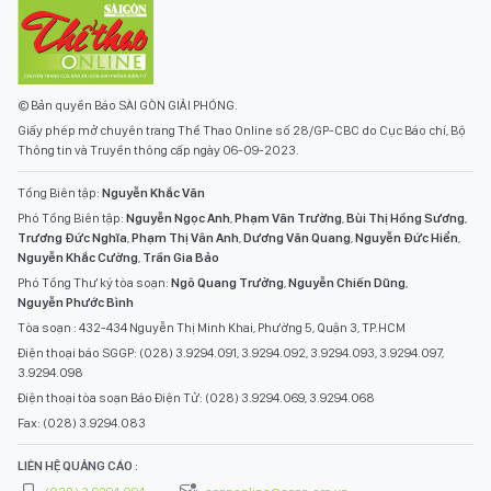
© Bản quyền Báo SÀI GÒN GIẢI PHÓNG.
Giấy phép mở chuyên trang Thể Thao Online số 28/GP-CBC do Cục Báo chí, Bộ
Thông tin và Truyền thông cấp ngày 06-09-2023.
Tổng Biên tập:
Nguyễn Khắc Văn
Phó Tổng Biên tập:
Nguyễn Ngọc Anh
,
Phạm Văn Trường
,
Bùi Thị Hồng Sương
,
Trương Đức Nghĩa
,
Phạm Thị Vân Anh
,
Dương Văn Quang
,
Nguyễn Đức Hiển
,
Nguyễn Khắc Cường
,
Trần Gia Bảo
Phó Tổng Thư ký tòa soạn:
Ngô Quang Trưởng
,
Nguyễn Chiến Dũng
,
Nguyễn Phước Bình
Tòa soạn : 432-434 Nguyễn Thị Minh Khai, Phường 5, Quận 3, TP.HCM
Điện thoại báo SGGP: (028) 3.9294.091, 3.9294.092, 3.9294.093, 3.9294.097,
3.9294.098
Điện thoại tòa soạn Báo Điện Tử: (028) 3.9294.069, 3.9294.068
Fax: (028) 3.9294.083
LIÊN HỆ QUẢNG CÁO :