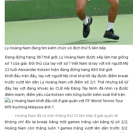
Lý Hoàng Nam đang tìm kiếm chức vô địch thứ 5 liên tiếp
Đang đứng hạng 367 thế giới, Lý Hoàng Nam được xếp làm hạt giống
số 1 của giải. Đối thủ của tay vợt số 1 Việt Nam là tay vợt trẻ người Mỹ
22 tuổi Alexander Kotzen hiện đang đứng hạng 893 thế giới.
Khởi đầu trận đấu, tay vợt người Mỹ chơi khá tốt lấy được điểm break
trước vượt lên dẫn Lý Hoàng Nam với điểm số 2/1. Thế nhưng kể từ
đây, tay vợt đang khoác áo CLB Hải Đăng Tây Ninh đã nhìn ra được
điểm mạnh, điểm yếu của Kotzen nên từng bước kiểm soát thế trận.
Hoàng Nam đã có trận thắng thứ 21 liên tiếp ở giải quốc tế
Không chỉ đòi lại break bằng một games trắng cân bằng tỷ số 2/2,
Hoàng Nam còn thắng luôn 1 games trắng vượt lên dẫn trước 3/2.