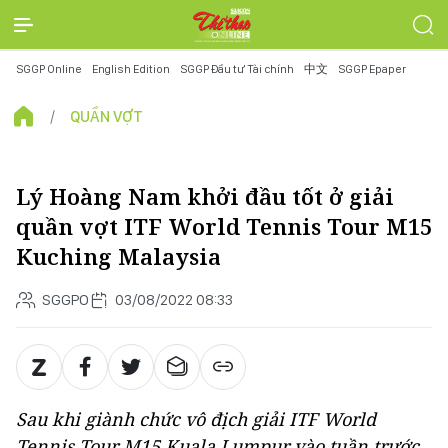
SGGP Online
English Edition
SGGP Đầu tư Tài chính
中文
SGGP Epaper
QUẦN VỢT
Lý Hoàng Nam khởi đầu tốt ở giải
quần vợt ITF World Tennis Tour M15
Kuching Malaysia
SGGPO
03/08/2022 08:33
Sau khi giành chức vô địch giải ITF World
Tennis Tour M15 Kuala Lumpur vào tuần trước,