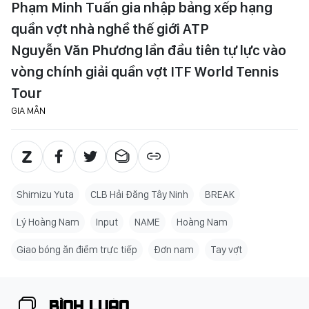
Phạm Minh Tuấn gia nhập bảng xếp hạng
quần vợt nhà nghề thế giới ATP
Nguyễn Văn Phương lần đầu tiên tự lực vào
vòng chính giải quần vợt ITF World Tennis
Tour
GIA MẪN
Shimizu Yuta
CLB Hải Đăng Tây Ninh
BREAK
Lý Hoàng Nam
Input
NAME
Hoàng Nam
Giao bóng ăn điểm trực tiếp
Đơn nam
Tay vợt
BÌNH LUẬN