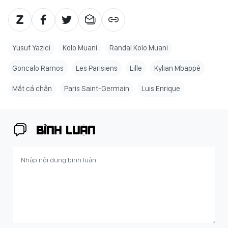
Yusuf Yazici
Kolo Muani
Randal Kolo Muani
Goncalo Ramos
Les Parisiens
Lille
Kylian Mbappé
Mắt cá chân
Paris Saint-Germain
Luis Enrique
BÌNH LUẬN