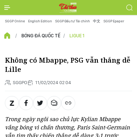
SGGP Online
English Edition
SGGP Đầu tư Tài chính
中文
SGGP Epaper
BÓNG ĐÁ QUỐC TẾ
LIGUE 1
Không có Mbappe, PSG vẫn thắng dễ
Lille
SGGPO
11/02/2024 02:04
Trong ngày ngôi sao chủ lực Kylian Mbappe
vắng bóng vì chấn thương, Paris Saint-Germain
vẫn tìm thấy chiến thắng dễ dàng 3-1 trước