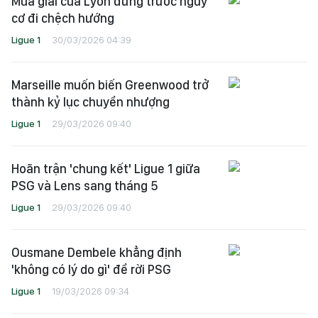
Mùa giải của Lyon đứng trước nguy
cơ đi chệch hướng
Ligue 1
30/03/2026 04:39
Marseille muốn biến Greenwood trở
thành kỷ lục chuyển nhượng
Ligue 1
29/03/2026 09:40
Hoãn trận 'chung kết' Ligue 1 giữa
PSG và Lens sang tháng 5
Ligue 1
29/03/2026 09:40
Ousmane Dembele khẳng định
'không có lý do gì' để rời PSG
Ligue 1
19/03/2026 09:34