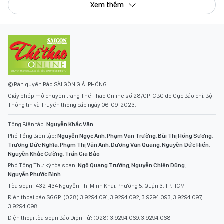
Xem thêm
© Bản quyền Báo SÀI GÒN GIẢI PHÓNG.
Giấy phép mở chuyên trang Thể Thao Online số 28/GP-CBC do Cục Báo chí, Bộ
Thông tin và Truyền thông cấp ngày 06-09-2023.
Tổng Biên tập:
Nguyễn Khắc Văn
Phó Tổng Biên tập:
Nguyễn Ngọc Anh
,
Phạm Văn Trường
,
Bùi Thị Hồng Sương
,
Trương Đức Nghĩa
,
Phạm Thị Vân Anh
,
Dương Văn Quang
,
Nguyễn Đức Hiển
,
Nguyễn Khắc Cường
,
Trần Gia Bảo
Phó Tổng Thư ký tòa soạn:
Ngô Quang Trưởng
,
Nguyễn Chiến Dũng
,
Nguyễn Phước Bình
Tòa soạn : 432-434 Nguyễn Thị Minh Khai, Phường 5, Quận 3, TP.HCM
Điện thoại báo SGGP: (028) 3.9294.091, 3.9294.092, 3.9294.093, 3.9294.097,
3.9294.098
Điện thoại tòa soạn Báo Điện Tử: (028) 3.9294.069, 3.9294.068