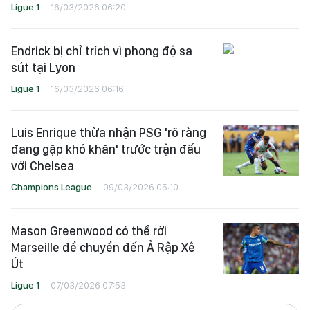
Ligue 1
16/03/2026 06:20
Endrick bị chỉ trích vì phong độ sa
sút tại Lyon
Ligue 1
16/03/2026 06:16
Luis Enrique thừa nhận PSG 'rõ ràng
đang gặp khó khăn' trước trận đấu
với Chelsea
Champions League
09/03/2026 05:10
Mason Greenwood có thể rời
Marseille để chuyển đến Ả Rập Xê
Út
Ligue 1
07/03/2026 07:53