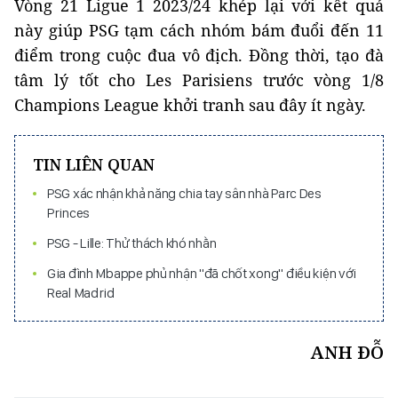
Vòng 21 Ligue 1 2023/24 khép lại với kết quả
này giúp PSG tạm cách nhóm bám đuổi đến 11
điểm trong cuộc đua vô địch. Đồng thời, tạo đà
tâm lý tốt cho Les Parisiens trước vòng 1/8
Champions League khởi tranh sau đây ít ngày.
TIN LIÊN QUAN
PSG xác nhận khả năng chia tay sân nhà Parc Des
Princes
PSG - Lille: Thử thách khó nhằn
Gia đình Mbappe phủ nhận "đã chốt xong" điều kiện với
Real Madrid
ANH ĐỖ