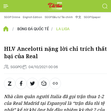
SGGP Online
English Edition
SGGP Đầu tư Tài chính
中文
SGGP Epaper
BÓNG ĐÁ QUỐC TẾ
LA LIGA
HLV Ancelotti nặng lời chỉ trích thất
bại của Real
SGGPO
04/10/2021 00:06
Nhà cầm quân người Italia đã gọi trận thua 1-2
của Real Madrid tại Espanyol là “trận đấu tồi tệ
nhất” kể từ khi ông bắt đầu nhiệm kỳ thứ 2 của