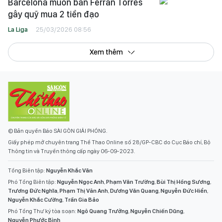
Barcelona muốn bán Ferran Torres
gây quỹ mua 2 tiền đạo
La Liga
25/03/2026 08:56
Xem thêm
© Bản quyền Báo SÀI GÒN GIẢI PHÓNG.
Giấy phép mở chuyên trang Thể Thao Online số 28/GP-CBC do Cục Báo chí, Bộ
Thông tin và Truyền thông cấp ngày 06-09-2023.
Tổng Biên tập:
Nguyễn Khắc Văn
Phó Tổng Biên tập:
Nguyễn Ngọc Anh
,
Phạm Văn Trường
,
Bùi Thị Hồng Sương
,
Trương Đức Nghĩa
,
Phạm Thị Vân Anh
,
Dương Văn Quang
,
Nguyễn Đức Hiển
,
Nguyễn Khắc Cường
,
Trần Gia Bảo
Phó Tổng Thư ký tòa soạn:
Ngô Quang Trưởng
,
Nguyễn Chiến Dũng
,
Nguyễn Phước Bình