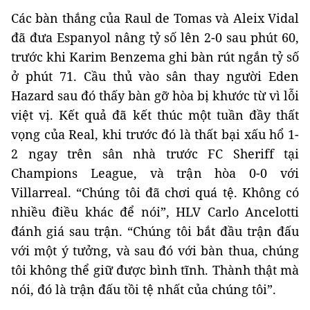
Các bàn thắng của Raul de Tomas và Aleix Vidal
đã đưa Espanyol nâng tỷ số lên 2-0 sau phút 60,
trước khi Karim Benzema ghi bàn rút ngắn tỷ số
ở phút 71. Cầu thủ vào sân thay người Eden
Hazard sau đó thấy bàn gỡ hòa bị khước từ vì lỗi
việt vị. Kết quả đã kết thúc một tuần đầy thất
vọng của Real, khi trước đó là thất bại xấu hổ 1-
2 ngay trên sân nhà trước FC Sheriff tại
Champions League, và trận hòa 0-0 với
Villarreal. “Chúng tôi đã chơi quá tệ. Không có
nhiều điều khác để nói”, HLV Carlo Ancelotti
đánh giá sau trận. “Chúng tôi bắt đầu trận đấu
với một ý tưởng, và sau đó với bàn thua, chúng
tôi không thể giữ được bình tĩnh. Thành thật mà
nói, đó là trận đấu tồi tệ nhất của chúng tôi”.