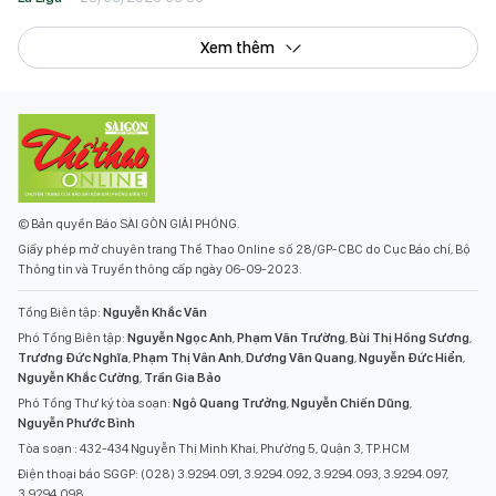
Xem thêm
© Bản quyền Báo SÀI GÒN GIẢI PHÓNG.
Giấy phép mở chuyên trang Thể Thao Online số 28/GP-CBC do Cục Báo chí, Bộ
Thông tin và Truyền thông cấp ngày 06-09-2023.
Tổng Biên tập:
Nguyễn Khắc Văn
Phó Tổng Biên tập:
Nguyễn Ngọc Anh
,
Phạm Văn Trường
,
Bùi Thị Hồng Sương
,
Trương Đức Nghĩa
,
Phạm Thị Vân Anh
,
Dương Văn Quang
,
Nguyễn Đức Hiển
,
Nguyễn Khắc Cường
,
Trần Gia Bảo
Phó Tổng Thư ký tòa soạn:
Ngô Quang Trưởng
,
Nguyễn Chiến Dũng
,
Nguyễn Phước Bình
Tòa soạn : 432-434 Nguyễn Thị Minh Khai, Phường 5, Quận 3, TP.HCM
Điện thoại báo SGGP: (028) 3.9294.091, 3.9294.092, 3.9294.093, 3.9294.097,
3.9294.098