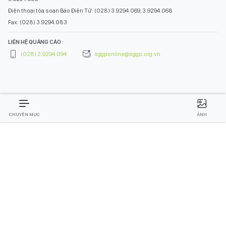
Điện thoại tòa soạn Báo Điện Tử: (028) 3.9294.069, 3.9294.068
Fax: (028) 3.9294.083
LIÊN HỆ QUẢNG CÁO :
(028) 3.9294.094
sggponline@sggp.org.vn
CHUYÊN MỤC
ẢNH