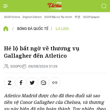
SGGP Online
English Edition
SGGP Đầu tư Tài chính
中文
SGGP Epaper
BÓNG ĐÁ QUỐC TẾ
LA LIGA
Hé lộ bất ngờ về thương vụ
Gallagher đến Atletico
SGGPO
09/08/2024 01:29
Atletico Madrid được cho đã theo đuổi sát sao
tiền vệ Conor Gallagher của Chelsea, và thương
vụ này hiện đã gần hoàn thành, Tuy nhiên, theo