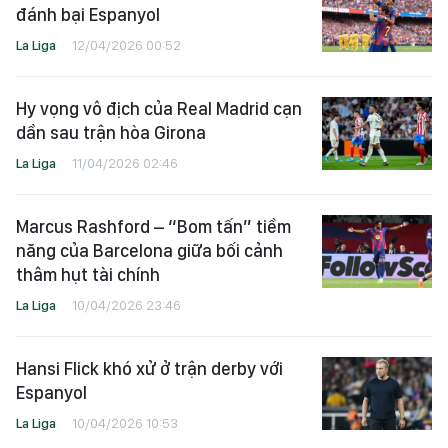
đánh bại Espanyol
La Liga
12/04/2026 00:52
Hy vọng vô địch của Real Madrid cạn
dần sau trận hòa Girona
La Liga
11/04/2026 02:46
Marcus Rashford – “Bom tấn” tiềm
năng của Barcelona giữa bối cảnh
thâm hụt tài chính
La Liga
10/04/2026 23:46
Hansi Flick khó xử ở trận derby với
Espanyol
La Liga
10/04/2026 10:53