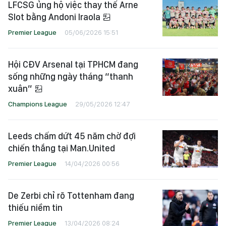
LFCSG ủng hộ việc thay thế Arne
Slot bằng Andoni Iraola
Premier League
05/06/2026 15:51
Hội CĐV Arsenal tại TPHCM đang
sống những ngày tháng “thanh
xuân”
Champions League
29/05/2026 12:47
Leeds chấm dứt 45 năm chờ đợi
chiến thắng tại Man.United
Premier League
14/04/2026 00:56
De Zerbi chỉ rõ Tottenham đang
thiếu niềm tin
Premier League
13/04/2026 08:24