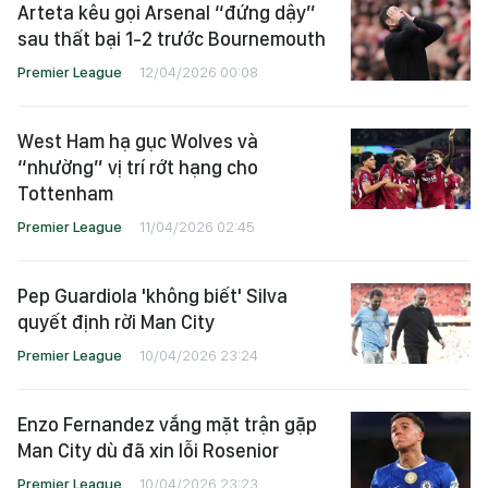
Arteta kêu gọi Arsenal “đứng dậy”
sau thất bại 1-2 trước Bournemouth
Premier League
12/04/2026 00:08
West Ham hạ gục Wolves và
“nhường” vị trí rớt hạng cho
Tottenham
Premier League
11/04/2026 02:45
Pep Guardiola 'không biết' Silva
quyết định rời Man City
Premier League
10/04/2026 23:24
Enzo Fernandez vắng mặt trận gặp
Man City dù đã xin lỗi Rosenior
Premier League
10/04/2026 23:23