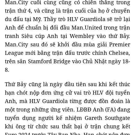
Man.City cuối cùng cũng có chiến thắng trong
trận thứ 4, và cũng là trận cuối của họ ở chuyến
du đấu tại Mỹ. Thầy trò HLV Guardiola sẽ trở lại
Anh để chuẩn bị đối đầu Man.United trong trận
tranh Siêu cúp Anh tại Wembley vào thứ Bảy.
Man.City sau đó sẽ khởi đầu mùa giải Premier
League mới bằng trận đấu trước chính Chelsea,
trên sân Stamford Bridge vào Chủ Nhật ngày 18-
8.
Thứ Bảy cũng là ngày đầu tiên sau khi kết thúc
hạn chót nộp đơn ứng cử vai trò HLV đội tuyển
Anh, mà HLV Guardiola từng được đồn đoán là
một trong những ứng viên. LĐBĐ Anh (FA) đang
tuyển dụng người kế nhiệm Gareth Southgate
khi ông từ chức sau thất bại ở trận chung kết
Euro 2024 trước Tây Ban Nha. Hạn chót nộp đơn