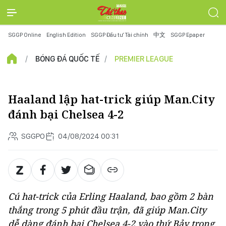
SGGP Online
English Edition
SGGP Đầu tư Tài chính
中文
SGGP Epaper
BÓNG ĐÁ QUỐC TẾ
PREMIER LEAGUE
Haaland lập hat-trick giúp Man.City
đánh bại Chelsea 4-2
SGGPO
04/08/2024 00:31
Cú hat-trick của Erling Haaland, bao gồm 2 bàn
thắng trong 5 phút đầu trận, đã giúp Man.City
dễ dàng đánh bại Chelsea 4-2 vào thứ Bảy trong