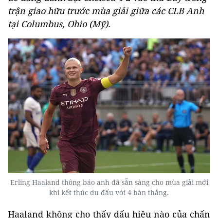
trận giao hữu trước mùa giải giữa các CLB Anh
tại Columbus, Ohio (Mỹ).
Erling Haaland thông báo anh đã sẵn sàng cho mùa giải mới
khi kết thúc du đấu với 4 bàn thắng.
Haaland không cho thấy dấu hiệu nào của chấn