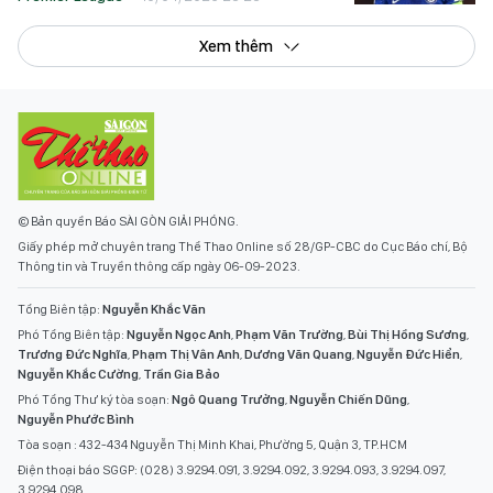
Xem thêm
© Bản quyền Báo SÀI GÒN GIẢI PHÓNG.
Giấy phép mở chuyên trang Thể Thao Online số 28/GP-CBC do Cục Báo chí, Bộ
Thông tin và Truyền thông cấp ngày 06-09-2023.
Tổng Biên tập:
Nguyễn Khắc Văn
Phó Tổng Biên tập:
Nguyễn Ngọc Anh
,
Phạm Văn Trường
,
Bùi Thị Hồng Sương
,
Trương Đức Nghĩa
,
Phạm Thị Vân Anh
,
Dương Văn Quang
,
Nguyễn Đức Hiển
,
Nguyễn Khắc Cường
,
Trần Gia Bảo
Phó Tổng Thư ký tòa soạn:
Ngô Quang Trưởng
,
Nguyễn Chiến Dũng
,
Nguyễn Phước Bình
Tòa soạn : 432-434 Nguyễn Thị Minh Khai, Phường 5, Quận 3, TP.HCM
Điện thoại báo SGGP: (028) 3.9294.091, 3.9294.092, 3.9294.093, 3.9294.097,
3.9294.098