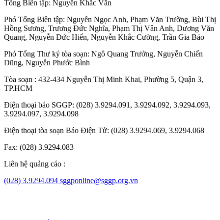
Tổng Biên tập:
Nguyễn Khắc Văn
Phó Tổng Biên tập:
Nguyễn Ngọc Anh
,
Phạm Văn Trường
,
Bùi Thị
Hồng Sương
,
Trương Đức Nghĩa
,
Phạm Thị Vân Anh
,
Dương Văn
Quang
,
Nguyễn Đức Hiển
,
Nguyễn Khắc Cường
,
Trần Gia Bảo
Phó Tổng Thư ký tòa soạn:
Ngô Quang Trưởng
,
Nguyễn Chiến
Dũng
,
Nguyễn Phước Bình
Tòa soạn : 432-434 Nguyễn Thị Minh Khai, Phường 5, Quận 3,
TP.HCM
Điện thoại báo SGGP: (028) 3.9294.091, 3.9294.092, 3.9294.093,
3.9294.097, 3.9294.098
Điện thoại tòa soạn Báo Điện Tử: (028) 3.9294.069, 3.9294.068
Fax: (028) 3.9294.083
Liên hệ quảng cáo :
(028) 3.9294.094
sggponline@sggp.org.vn