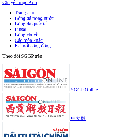
Chuyên mục
Ảnh
Trang chủ
Bóng đá trong nước
Bóng đá quốc tế
Futsal
Bóng chuyền
Các môn khác
Kết nối cộng đồng
Theo dõi SGGP trên:
SGGP Online
中文版