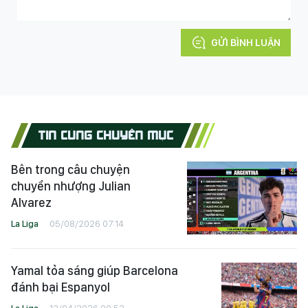
GỬI BÌNH LUẬN
TIN CÙNG CHUYÊN MỤC
Bên trong câu chuyện
chuyển nhượng Julian
Alvarez
La Liga
05/08/2026 07:14
Yamal tỏa sáng giúp Barcelona
đánh bại Espanyol