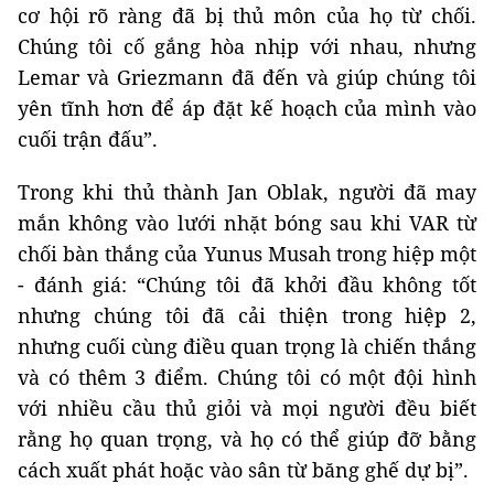
cơ hội rõ ràng đã bị thủ môn của họ từ chối.
Chúng tôi cố gắng hòa nhịp với nhau, nhưng
Lemar và Griezmann đã đến và giúp chúng tôi
yên tĩnh hơn để áp đặt kế hoạch của mình vào
cuối trận đấu”.
Trong khi thủ thành Jan Oblak, người đã may
mắn không vào lưới nhặt bóng sau khi VAR từ
chối bàn thắng của Yunus Musah trong hiệp một
- đánh giá: “Chúng tôi đã khởi đầu không tốt
nhưng chúng tôi đã cải thiện trong hiệp 2,
nhưng cuối cùng điều quan trọng là chiến thắng
và có thêm 3 điểm. Chúng tôi có một đội hình
với nhiều cầu thủ giỏi và mọi người đều biết
rằng họ quan trọng, và họ có thể giúp đỡ bằng
cách xuất phát hoặc vào sân từ băng ghế dự bị”.