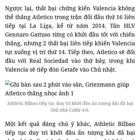
Ngược lại, thất bại chứng kiến Valencia không
thể thắng Atletico trong trận đối đầu thứ 16 liên
tiếp tại La Liga, kể từ năm 2014. Tân HLV
Gennaro Gattuso từng có khởi đầu tốt với chiến
thắng, nhưng 2 thất bại liên tiếp khiến Valencia
tụt xuống vị trí thứ 14. Tiếp theo, Atletico sẽ đối
đầu với Real Sociedad vào thứ bảy, trong khi
Valencia sẽ tiếp đón Getafe vào Chủ nhật.
Athletic Bilbao tiếp tục duy trì khởi đầu ấn tượng khi đả bại
chủ nhà Cadiz 4-0.
Một kết quả đáng chú ý khác, Athletic Bilbao
tiếp tục duy trì khởi đầu ấn tượng khi đả bại