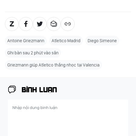
Antoine Griezmann
Atletico Madrid
Diego Simeone
Ghi bàn sau 2 phút vào sân
Griezmann giúp Atletico thắng nhọc tại Valencia
BÌNH LUẬN