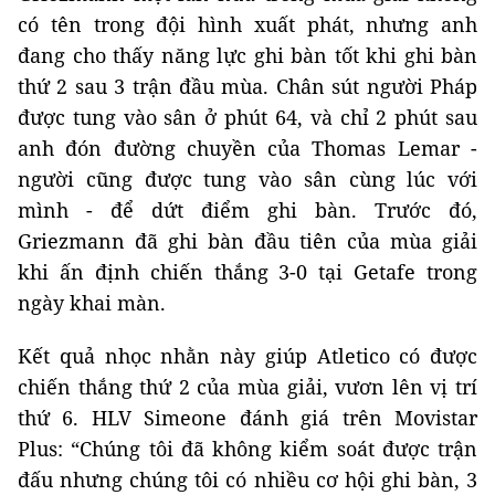
có tên trong đội hình xuất phát, nhưng anh
đang cho thấy năng lực ghi bàn tốt khi ghi bàn
thứ 2 sau 3 trận đầu mùa. Chân sút người Pháp
được tung vào sân ở phút 64, và chỉ 2 phút sau
anh đón đường chuyền của Thomas Lemar -
người cũng được tung vào sân cùng lúc với
mình - để dứt điểm ghi bàn. Trước đó,
Griezmann đã ghi bàn đầu tiên của mùa giải
khi ấn định chiến thắng 3-0 tại Getafe trong
ngày khai màn.
Kết quả nhọc nhằn này giúp Atletico có được
chiến thắng thứ 2 của mùa giải, vươn lên vị trí
thứ 6. HLV Simeone đánh giá trên Movistar
Plus: “Chúng tôi đã không kiểm soát được trận
đấu nhưng chúng tôi có nhiều cơ hội ghi bàn, 3