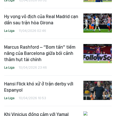
La Liga
12/04/2026 00:52
Hy vọng vô địch của Real Madrid cạn
dần sau trận hòa Girona
La Liga
11/04/2026 02:46
Marcus Rashford – “Bom tấn” tiềm
năng của Barcelona giữa bối cảnh
thâm hụt tài chính
La Liga
10/04/2026 23:46
Hansi Flick khó xử ở trận derby với
Espanyol
La Liga
10/04/2026 10:53
Khi Vinicius đồng cảm với Yamal