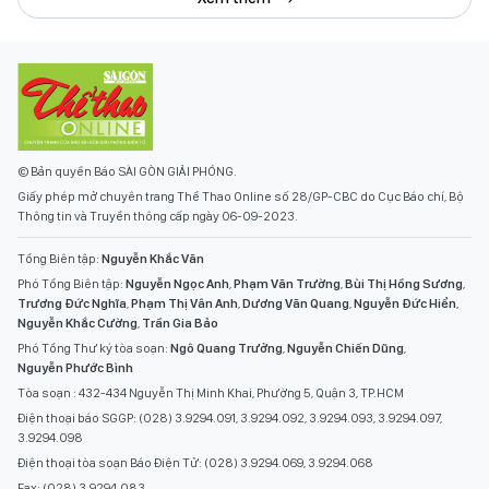
© Bản quyền Báo SÀI GÒN GIẢI PHÓNG.
Giấy phép mở chuyên trang Thể Thao Online số 28/GP-CBC do Cục Báo chí, Bộ
Thông tin và Truyền thông cấp ngày 06-09-2023.
Tổng Biên tập:
Nguyễn Khắc Văn
Phó Tổng Biên tập:
Nguyễn Ngọc Anh
,
Phạm Văn Trường
,
Bùi Thị Hồng Sương
,
Trương Đức Nghĩa
,
Phạm Thị Vân Anh
,
Dương Văn Quang
,
Nguyễn Đức Hiển
,
Nguyễn Khắc Cường
,
Trần Gia Bảo
Phó Tổng Thư ký tòa soạn:
Ngô Quang Trưởng
,
Nguyễn Chiến Dũng
,
Nguyễn Phước Bình
Tòa soạn : 432-434 Nguyễn Thị Minh Khai, Phường 5, Quận 3, TP.HCM
Điện thoại báo SGGP: (028) 3.9294.091, 3.9294.092, 3.9294.093, 3.9294.097,
3.9294.098
Điện thoại tòa soạn Báo Điện Tử: (028) 3.9294.069, 3.9294.068
Fax: (028) 3.9294.083