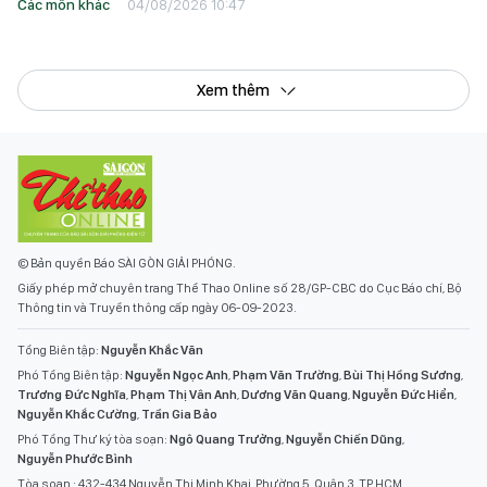
Các môn khác
04/08/2026 10:47
Xem thêm
© Bản quyền Báo SÀI GÒN GIẢI PHÓNG.
Giấy phép mở chuyên trang Thể Thao Online số 28/GP-CBC do Cục Báo chí, Bộ
Thông tin và Truyền thông cấp ngày 06-09-2023.
Tổng Biên tập:
Nguyễn Khắc Văn
Phó Tổng Biên tập:
Nguyễn Ngọc Anh
,
Phạm Văn Trường
,
Bùi Thị Hồng Sương
,
Trương Đức Nghĩa
,
Phạm Thị Vân Anh
,
Dương Văn Quang
,
Nguyễn Đức Hiển
,
Nguyễn Khắc Cường
,
Trần Gia Bảo
Phó Tổng Thư ký tòa soạn:
Ngô Quang Trưởng
,
Nguyễn Chiến Dũng
,
Nguyễn Phước Bình
Tòa soạn : 432-434 Nguyễn Thị Minh Khai, Phường 5, Quận 3, TP.HCM