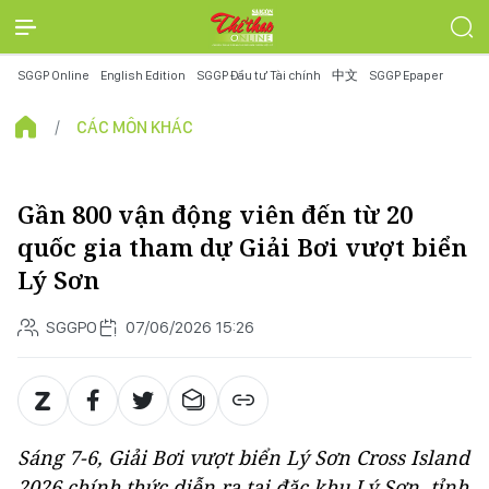
SGGP Online
English Edition
SGGP Đầu tư Tài chính
中文
SGGP Epaper
CÁC MÔN KHÁC
Gần 800 vận động viên đến từ 20
quốc gia tham dự Giải Bơi vượt biển
Lý Sơn
SGGPO
07/06/2026 15:26
Sáng 7-6, Giải Bơi vượt biển Lý Sơn Cross Island
2026 chính thức diễn ra tại đặc khu Lý Sơn, tỉnh