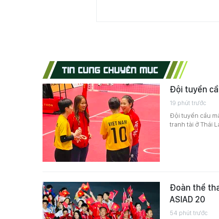
TIN CÙNG CHUYÊN MỤC
Đội tuyển cầ
19 phút trước
Đội tuyển cầu mâ
tranh tài ở Thái L
Đoàn thể tha
ASIAD 20
54 phút trước