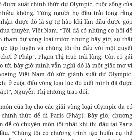
ó được suất chính thức dự Olympic, cuộc sống của
hiều không. Từng người họ đều trải lòng rằng
nhận được đó là sự tự hào khi lần đầu được góp
 đua thuyền Việt Nam. “Tôi đã có những cơ hội để
n tham dự vòng loại trước nhưng bây giờ, sự thật
lực tập luyện và chúng tôi thi đấu với một quyết
chơi ở Pháp”, Phạm Thị Huệ trải lòng. Còn cô gái
o tới bây giờ mình vẫn nghĩ đó là một giấc mơ vì
noeing Việt Nam đủ sức giành suất dự Olympic.
 khi ở cuộc đấu vòng loại lúc đó biết mình đã được
háp)”, Nguyễn Thị Hương trao đổi.
môn của họ cho các giải vòng loại Olympic đã có
t chính thức để đi Paris (Pháp). Bây giờ, chương
n để có chuyên môn tốt nhất khi thi đấu tại Paris
ầu. “Chúng tôi có chương trình tập huấn cụ thể