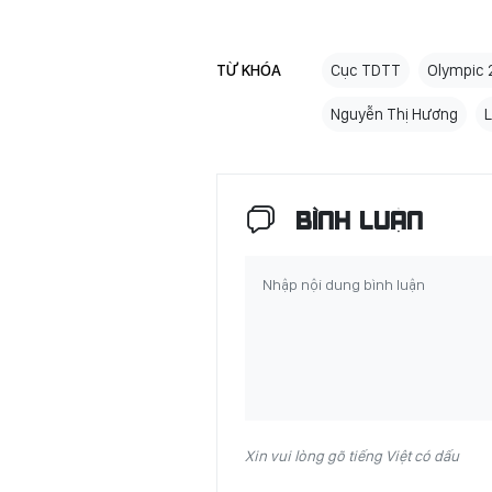
TỪ KHÓA
Cục TDTT
Olympic
Nguyễn Thị Hương
L
BÌNH LUẬN
Xin vui lòng gõ tiếng Việt có dấu