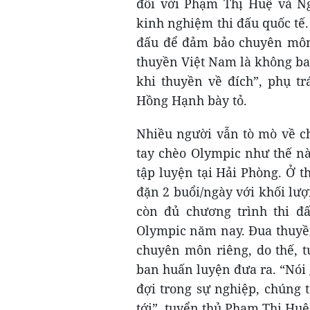
đối với Phạm Thị Huệ và N
kinh nghiệm thi đấu quốc tế.
đấu để đảm bảo chuyên môn t
thuyền Việt Nam là không ba
khi thuyền về đích”, phụ t
Hồng Hạnh bày tỏ.
Nhiều người vẫn tò mò về c
tay chèo Olympic như thế n
tập luyện tại Hải Phòng. Ở th
đặn 2 buổi/ngày với khối lượ
còn đủ chương trình thi đấ
Olympic năm nay. Đua thuyề
chuyên môn riêng, do thế, t
ban huấn luyện đưa ra. “Nói 
đợi trong sự nghiệp, chúng tô
tới”, tuyển thủ Phạm Thị Huệ