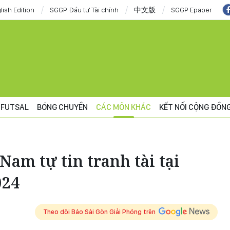
lish Edition
SGGP Đầu tư Tài chính
中文版
SGGP Epaper
FUTSAL
BÓNG CHUYỀN
CÁC MÔN KHÁC
KẾT NỐI CỘNG ĐỒN
Nam tự tin tranh tài tại
024
Theo dõi Báo Sài Gòn Giải Phóng trên