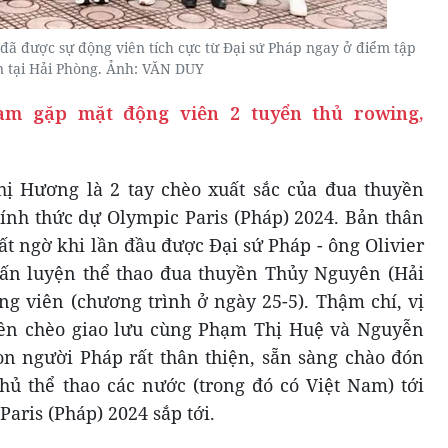
đã được sự động viên tích cực từ Đại sứ Pháp ngay ở điểm tập
 tại Hải Phòng. Ảnh: VĂN DUY
Nam gặp mặt động viên 2 tuyển thủ rowing,
 Hương là 2 tay chèo xuất sắc của đua thuyền
ính thức dự Olympic Paris (Pháp) 2024. Bản thân
ất ngờ khi lần đầu được Đại sứ Pháp - ông Olivier
uấn luyện thể thao đua thuyền Thủy Nguyên (Hải
ng viên (chương trình ở ngày 25-5). Thậm chí, vị
ền chèo giao lưu cùng Phạm Thị Huệ và Nguyễn
on người Pháp rất thân thiện, sẵn sàng chào đón
hủ thể thao các nước (trong đó có Việt Nam) tới
Paris (Pháp) 2024 sắp tới.