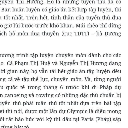
guyễn Thị Hương. Họ là những tuyển thủ đã có
 Ban huấn luyện có giáo án kết hợp tập luyện, thi
ốt nhất. Trên hết, tinh thần của tuyển thủ đua
o giờ lùi bước trước khó khăn. Mái chèo chỉ dừng
rách bộ môn đua thuyền (Cục TDTT) – bà Dương
hương trình tập luyện chuyên môn dành cho các
ào. Cả Phạm Thị Huệ và Nguyễn Thị Hương đang
ời gian này, họ vẫn tải hết giáo án tập luyện đều
ng cả về tập thể lực, chuyên môn. Và, từng người
u quốc tế trong tháng 6 trước khi đi Pháp dự
n canoeing và rowing có những đặc thù chuẩn bị
uyển thủ phải tuân thủ tốt nhất dựa trên bài tập
gì thì nói, được một lần dự Olympic là điều mong
i rất háo hức với kỳ thi đấu tại Paris (Pháp) sắp
 từng bày tỏ.