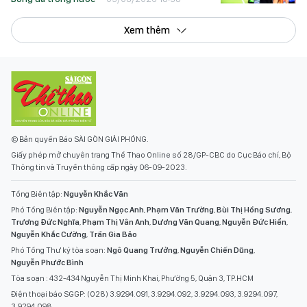
Xem thêm
© Bản quyền Báo SÀI GÒN GIẢI PHÓNG.
Giấy phép mở chuyên trang Thể Thao Online số 28/GP-CBC do Cục Báo chí, Bộ
Thông tin và Truyền thông cấp ngày 06-09-2023.
Tổng Biên tập:
Nguyễn Khắc Văn
Phó Tổng Biên tập:
Nguyễn Ngọc Anh
,
Phạm Văn Trường
,
Bùi Thị Hồng Sương
,
Trương Đức Nghĩa
,
Phạm Thị Vân Anh
,
Dương Văn Quang
,
Nguyễn Đức Hiển
,
Nguyễn Khắc Cường
,
Trần Gia Bảo
Phó Tổng Thư ký tòa soạn:
Ngô Quang Trưởng
,
Nguyễn Chiến Dũng
,
Nguyễn Phước Bình
Tòa soạn : 432-434 Nguyễn Thị Minh Khai, Phường 5, Quận 3, TP.HCM
Điện thoại báo SGGP: (028) 3.9294.091, 3.9294.092, 3.9294.093, 3.9294.097,
3.9294.098