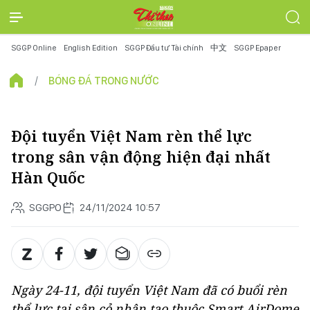
SGGP Online
English Edition
SGGP Đầu tư Tài chính
中文
SGGP Epaper
BÓNG ĐÁ TRONG NƯỚC
Đội tuyển Việt Nam rèn thể lực
trong sân vận động hiện đại nhất
Hàn Quốc
SGGPO
24/11/2024 10:57
Ngày 24-11, đội tuyển Việt Nam đã có buổi rèn
thể lực tại sân cỏ nhân tạo thuộc Smart AirDome