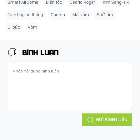
Smart AirDome
Biến tốc
Cedric Roger
Kim Sang-sik
Tích hợp hệ thống
Che kín
Mái vòm
Sưởi ấm
Oi bức
Vòm
BÌNH LUẬN
GỬI BÌNH LUẬN