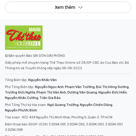
Xem thêm
© Bản quyền Báo SÀI GÒN GIẢI PHÓNG.
Giấy phép mở chuyên trang Thể Thao Online số 28/GP-CBC do Cục Báo chí, Bộ
Thông tin và Truyền thông cấp ngày 06-09-2023.
Tổng Biên tập:
Nguyễn Khắc Văn
Phó Tổng Biên tập:
Nguyễn Ngọc Anh
,
Phạm Văn Trường
,
Bùi Thị Hồng Sương
,
Trương Đức Nghĩa
,
Phạm Thị Vân Anh
,
Dương Văn Quang
,
Nguyễn Đức Hiển
,
Nguyễn Khắc Cường
,
Trần Gia Bảo
Phó Tổng Thư ký tòa soạn:
Ngô Quang Trưởng
,
Nguyễn Chiến Dũng
,
Nguyễn Phước Bình
Tòa soạn : 432-434 Nguyễn Thị Minh Khai, Phường 5, Quận 3, TP.HCM
Điện thoại báo SGGP: (028) 3.9294.091, 3.9294.092, 3.9294.093, 3.9294.097,
3.9294.098