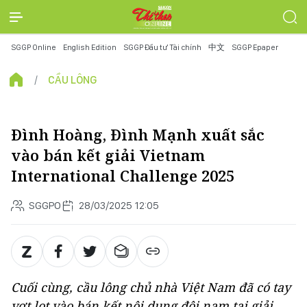
SGGP Online
English Edition
SGGP Đầu tư Tài chính
中文
SGGP Epaper
CẦU LÔNG
Đình Hoàng, Đình Mạnh xuất sắc
vào bán kết giải Vietnam
International Challenge 2025
SGGPO
28/03/2025 12:05
Cuối cùng, cầu lông chủ nhà Việt Nam đã có tay
vợt lọt vào bán kết nội dung đôi nam tại giải