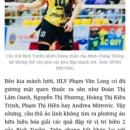
Cầu thủ Bích Tuyền khiến hàng chắn của Binh chủng Thông
tin không thể cản phá các pha đập mạnh mẽ. Ảnh: DŨNG
PHƯƠNG
Bên kia mành lưới, HLV Phạm Văn Long có đủ
gương mặt quen thuộc ra sân như Đoàn Thị
Lâm Oanh, Nguyễn Thị Phương, Hoàng Thị Kiều
Trinh, Phạm Thị Hiền hay Andrea Mitrovic. Vậy
nhưng, cầu thủ áo lính không tìm ra phương án
hữu hiệu hóa giải các quả đập từ vị trí biên 2
của Bích Tuyền. Trận chung kết khép lại với