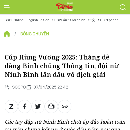
SGGP Online
English Edition
SGGP Đầu tư Tài chính
中文
SGGP Epaper
BÓNG CHUYỀN
Cúp Hùng Vương 2025: Thắng dễ
dàng Binh chủng Thông tin, đội nữ
Ninh Bình lần đầu vô địch giải
SGGPO
07/04/2025 22:42
Các tay đập nữ Ninh Bình chơi áp đảo hoàn toàn
tại trận chung kết nữ ở cuộc đấu năm nay qua