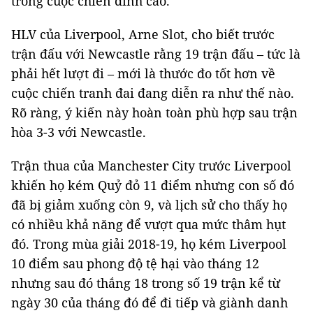
trong cuộc chiến đỉnh cao.
HLV của Liverpool, Arne Slot, cho biết trước
trận đấu với Newcastle rằng 19 trận đấu – tức là
phải hết lượt đi – mới là thước đo tốt hơn về
cuộc chiến tranh đai đang diễn ra như thế nào.
Rõ ràng, ý kiến này hoàn toàn phù hợp sau trận
hòa 3-3 với Newcastle.
Trận thua của Manchester City trước Liverpool
khiến họ kém Quỷ đỏ 11 điểm nhưng con số đó
đã bị giảm xuống còn 9, và lịch sử cho thấy họ
có nhiều khả năng để vượt qua mức thâm hụt
đó. Trong mùa giải 2018-19, họ kém Liverpool
10 điểm sau phong độ tệ hại vào tháng 12
nhưng sau đó thắng 18 trong số 19 trận kể từ
ngày 30 của tháng đó để đi tiếp và giành danh