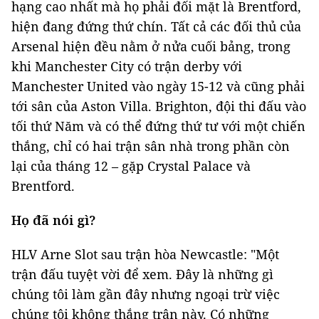
hạng cao nhất mà họ phải đối mặt là Brentford,
hiện đang đứng thứ chín. Tất cả các đối thủ của
Arsenal hiện đều nằm ở nửa cuối bảng, trong
khi Manchester City có trận derby với
Manchester United vào ngày 15-12 và cũng phải
tới sân của Aston Villa. Brighton, đội thi đấu vào
tối thứ Năm và có thể đứng thứ tư với một chiến
thắng, chỉ có hai trận sân nhà trong phần còn
lại của tháng 12 – gặp Crystal Palace và
Brentford.
Họ đã nói gì?
HLV Arne Slot sau trận hòa Newcastle: "Một
trận đấu tuyệt vời để xem. Đây là những gì
chúng tôi làm gần đây nhưng ngoại trừ việc
chúng tôi không thắng trận này. Có những