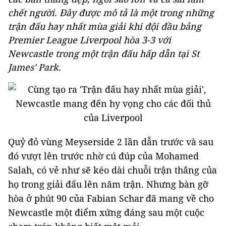
chết người. Đây được mô tả là một trong những
trận đấu hay nhất mùa giải khi đội đầu bảng
Premier League Liverpool hòa 3-3 với
Newcastle trong một trận đấu hấp dẫn tại St
James' Park.
Quỷ đỏ vùng Meyserside 2 lần dẫn trước và sau
đó vượt lên trước nhờ cú đúp của Mohamed
Salah, có vẻ như sẽ kéo dài chuỗi trận thắng của
họ trong giải đấu lên năm trận. Nhưng bàn gỡ
hòa ở phút 90 của Fabian Schar đã mang về cho
Newcastle một điểm xứng đáng sau một cuộc