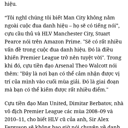
hiệu.
“Tôi nghĩ chúng tôi biết Man City không nằm
ngoài cuộc đua danh hiệu – họ sẽ có tiếng nói”,
cựu cầu thủ và HLV Manchester City, Stuart
Pearce nói trên Amazon Prime. "Sẽ có rất nhiều
vấn đề trong cuộc đua danh hiệu. Đó là điều
khiến Premier League trở nên tuyệt vời". Trong
khi đó, cựu tiền đạo Arsenal Theo Walcott nói
thêm: "Đây là nơi bạn có thể cảm nhận được vị
trí của mình vào cuối mùa giải. Đó là giai đoạn
mà bạn có thể kiếm được rất nhiều điểm."
Cựu tiền đạo Man United, Dimitar Berbatov, nhà
vô địch Premier League các mùa 2008–09 và
2010–11, cho biết HLV cũ của anh, Sir Alex
Ferguson sẽ không bao giờ nói chuyện về danh