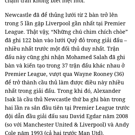
chạm trán không biết mệt mỏi.
Newcastle đã để thủng lưới từ 2 bàn trở lên
trong 5 lần gặp Liverpool gần nhất tại Premier
League. Thật vậy, “Những chú chim chích chòe”
đã ghi 122 bàn vào lưới Quỷ đỏ trong giải đấu –
nhiều nhất trước một đối thủ duy nhất. Trận
đấu này cũng ghi nhận Mohamed Salah đã ghi
bàn và kiến ​​tạo trong 37 trận đấu khác nhau ở
Premier League, vượt qua Wayne Rooney (36)
để trở thành cầu thủ làm được điều này nhiều
nhất trong giải đấu. Trong khi đó, Alexander
Isak là cầu thủ Newcastle thứ ba ghi bàn trong
hai lần ra sân đầu tiên tại Premier League trước
đội dẫn đầu giải đấu sau David Egdar năm 2008
(so với Manchester United & Liverpool) và Andy
Cole năm 1993 (cả hai trước Man Utd).