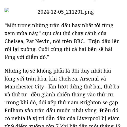
“Một trong những trận đấu hay nhất tôi từng
xem mùa này,” cựu cầu thủ chạy cánh của
Chelsea, Pat Nevin, nói trên BBC. "Trận đấu lên
rồi lại xuống. Cuối cùng thì cả hai bên sẽ hài
lòng với điểm đó."
Nhưng họ sẽ không phải là đội duy nhất hài
lòng với trận hòa, khi Chelsea, Arsenal và
Manchester City - lần lượt đứng thứ hai, thứ ba
và thứ tư - đều giành chiến thắng vào thứ Tư.
Trong khi đó, đội xếp thứ năm Brighton sẽ gặp
Fulham vào trận đấu muộn nhất vòng. Điều đó
có nghĩa là vị trí dẫn đầu của Liverpool bị giảm
từ 9 điểm xuống còn 7 khi bắt đầu một tháng 12