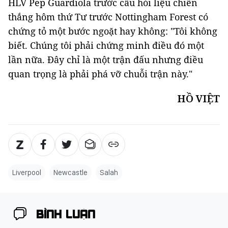
HLV Pep Guardiola trước câu hỏi liệu chiến
thắng hôm thứ Tư trước Nottingham Forest có
chứng tỏ một bước ngoặt hay không: "Tôi không
biết. Chúng tôi phải chứng minh điều đó một
lần nữa. Đây chỉ là một trận đấu nhưng điều
quan trọng là phải phá vỡ chuỗi trận này."
HỒ VIỆT
Liverpool
Newcastle
Salah
BÌNH LUẬN