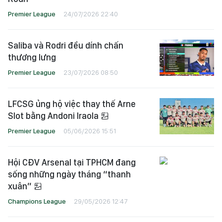
Premier League
24/07/2026 22:40
Saliba và Rodri đều dính chấn
thương lưng
Premier League
23/07/2026 08:50
LFCSG ủng hộ việc thay thế Arne
Slot bằng Andoni Iraola
Premier League
05/06/2026 15:51
Hội CĐV Arsenal tại TPHCM đang
sống những ngày tháng “thanh
xuân”
Champions League
29/05/2026 12:47