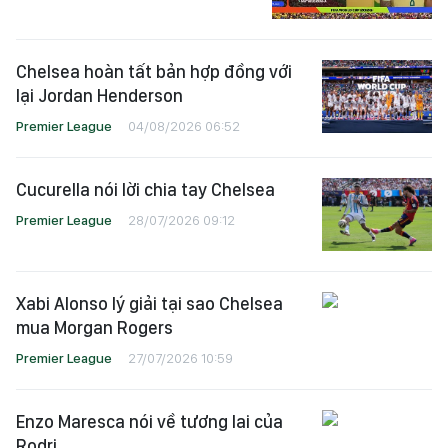
Chelsea hoàn tất bản hợp đồng với
lại Jordan Henderson
Premier League
04/08/2026 06:52
Cucurella nói lời chia tay Chelsea
Premier League
28/07/2026 09:12
Xabi Alonso lý giải tại sao Chelsea
mua Morgan Rogers
Premier League
27/07/2026 10:59
Enzo Maresca nói về tương lai của
Rodri