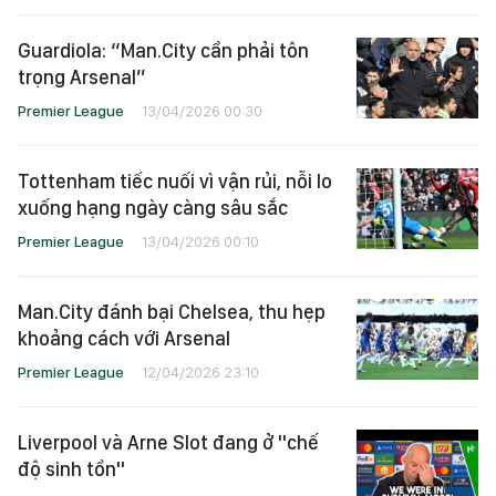
Guardiola: “Man.City cần phải tôn
trọng Arsenal”
Premier League
13/04/2026 00:30
Tottenham tiếc nuối vì vận rủi, nỗi lo
xuống hạng ngày càng sâu sắc
Premier League
13/04/2026 00:10
Man.City đánh bại Chelsea, thu hẹp
khoảng cách với Arsenal
Premier League
12/04/2026 23:10
Liverpool và Arne Slot đang ở "chế
độ sinh tồn"