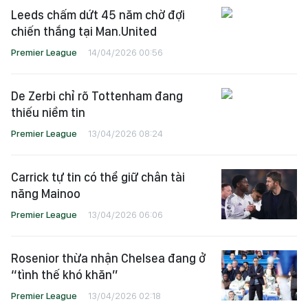
Leeds chấm dứt 45 năm chờ đợi
chiến thắng tại Man.United
Premier League
14/04/2026 00:56
De Zerbi chỉ rõ Tottenham đang
thiếu niềm tin
Premier League
13/04/2026 08:24
Carrick tự tin có thể giữ chân tài
năng Mainoo
Premier League
13/04/2026 06:06
Rosenior thừa nhận Chelsea đang ở
“tình thế khó khăn”
Premier League
13/04/2026 02:18