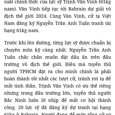
suất chính thức của lực sỹ Trịnh Văn Vinh (61kg
nam). Văn Vinh tiếp tục tới Bahrain dự giải vô
địch thế giới 2024. Cùng Văn Vinh, cử tạ Việt
Nam đăng ký Nguyễn Trần Anh Tuấn tranh tài
hạng 61kg nam.
Trước khi lên đường, từng lực sỹ được chuẩn bị
chuyên môn kỹ càng nhất. Nguyễn Trần Anh
Tuấn chắc chắn muốn đặt dấu ấn trên đấu
trường vô địch thế giới. Điều mà tuyển thủ
người TPHCM đặt ra cho mình chính là phải
hoàn thành tốt nhất các lượt cử, tránh rơi tạ để
mất tinh thần. Trịnh Văn Vinh có ưu thế riêng
nhưng trong đấu trường lớn, tuyển thủ người
Bắc Ninh luôn lỡ nhịp để mất cơ hội thành
công. 20 lực sỹ đã đăng ký dự tranh tại hạng
61kg ở Bahrain. Người đang để mức tổng cử sơ