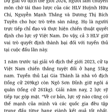
Dự giải vô địch thế giới 2024, người làm chuyên
môn chờ tài thao lược của các HLV Huỳnh Hữu
Chí, Nguyễn Mạnh Thắng và Dương Thị Bích
Tuyền cho học trò trên sàn nâng. Họ là người
trực tiếp chỉ đạo và thực hiện chiến thuật quyết
định cho lực sỹ Việt Nam. Do vậy, cả 3 HLV giữ
vai trò quyết định thành bại đối với tuyển thủ
tại cuộc đấu lần này.
1 năm trước tại giải vô địch thế giới 2023, cử tạ
Việt Nam chiến thắng tuyệt đối ở hạng 55kg
nam. Tuyển thủ Lại Gia Thành là nhà vô địch
(tổng cử 269kg) còn Ngô Sơn Đỉnh giữ ngôi á
quân (tổng cử 261kg). Giải năm nay, 2 lực sỹ
tiếp tục góp mặt. “Về cơ bản, lực sỹ nào cũng có
thế mạnh của mình và các quốc gia đều tập
trung đấu từng hạng giành kết quả tốt nhất.