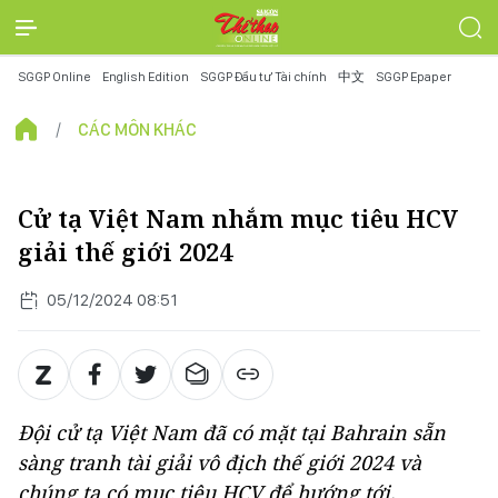
SGGP Online
English Edition
SGGP Đầu tư Tài chính
中文
SGGP Epaper
CÁC MÔN KHÁC
Cử tạ Việt Nam nhắm mục tiêu HCV
giải thế giới 2024
05/12/2024 08:51
Đội cử tạ Việt Nam đã có mặt tại Bahrain sẵn
sàng tranh tài giải vô địch thế giới 2024 và
chúng ta có mục tiêu HCV để hướng tới.