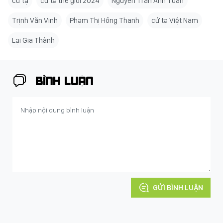
cử tạ
cử tạ thế giới 2024
Nguyễn Trần Anh Tuấn
Trịnh Văn Vinh
Phạm Thị Hồng Thanh
cử tạ Việt Nam
Lại Gia Thành
BÌNH LUẬN
GỬI BÌNH LUẬN