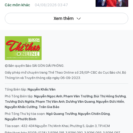
Các môn khác
04/08/2026 03:47
Xem thêm
© Bản quyền Báo SÀI GÒN GIẢI PHÓNG.
Giấy phép mở chuyên trang Thể Thao Online số 28/GP-CBC do Cục Báo chí, Bộ
Thông tin và Truyền thông cấp ngày 06-09-2023.
Tổng Biên tập:
Nguyễn Khắc Văn
Phó Tổng Biên tập:
Nguyễn Ngọc Anh
,
Phạm Văn Trường
,
Bùi Thị Hồng Sương
,
Trương Đức Nghĩa
,
Phạm Thị Vân Anh
,
Dương Văn Quang
,
Nguyễn Đức Hiển
,
Nguyễn Khắc Cường
,
Trần Gia Bảo
Phó Tổng Thư ký tòa soạn:
Ngô Quang Trưởng
,
Nguyễn Chiến Dũng
,
Nguyễn Phước Bình
Tòa soạn : 432-434 Nguyễn Thị Minh Khai, Phường 5, Quận 3, TP.HCM
Điện thoại báo SGGP: (028) 3.9294.091, 3.9294.092, 3.9294.093, 3.9294.097,