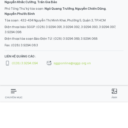
Nguyễn Khắc Cường
,
Trần Gia Bảo
Phó Tổng Thư ký tòa soạn:
Ngô Quang Trưởng
,
Nguyễn Chiến Dũng
,
Nguyễn Phước Bình
Tòa soạn : 432-434 Nguyễn Thị Minh Khai, Phường 5, Quận 3, TP.HCM
Điện thoại báo SGGP: (028) 3.9294.091, 3.9294.092, 3.9294.093, 3.9294.097,
3.9294.098
Điện thoại tòa soạn Báo Điện Tử: (028) 3.9294.069, 3.9294.068
Fax: (028) 3.9294.083
LIÊN HỆ QUẢNG CÁO :
(028) 3.9294.094
sggponline@sggp.org.vn
CHUYÊN MỤC
ẢNH