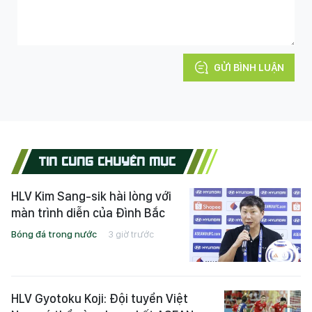
GỬI BÌNH LUẬN
TIN CÙNG CHUYÊN MỤC
HLV Kim Sang-sik hài lòng với
màn trình diễn của Đình Bắc
Bóng đá trong nước
3 giờ trước
HLV Gyotoku Koji: Đội tuyển Việt