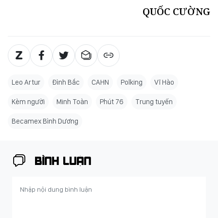
QUỐC CƯỜNG
Leo Artur
Đình Bắc
CAHN
Polking
Vĩ Hào
Kèm người
Minh Toàn
Phút 76
Trung tuyến
Becamex Bình Dương
BÌNH LUẬN