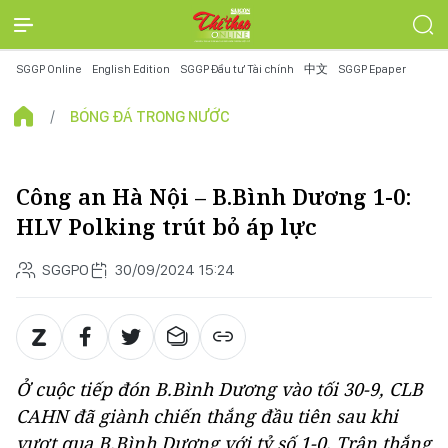
SGGP Online
English Edition
SGGP Đầu tư Tài chính
中文
SGGP Epaper
BÓNG ĐÁ TRONG NƯỚC
Công an Hà Nội – B.Bình Dương 1-0:
HLV Polking trút bỏ áp lực
SGGPO
30/09/2024 15:24
Ở cuộc tiếp đón B.Bình Dương vào tối 30-9, CLB
CAHN đã giành chiến thắng đầu tiên sau khi
vượt qua B.Bình Dương với tỷ số 1-0. Trận thắng