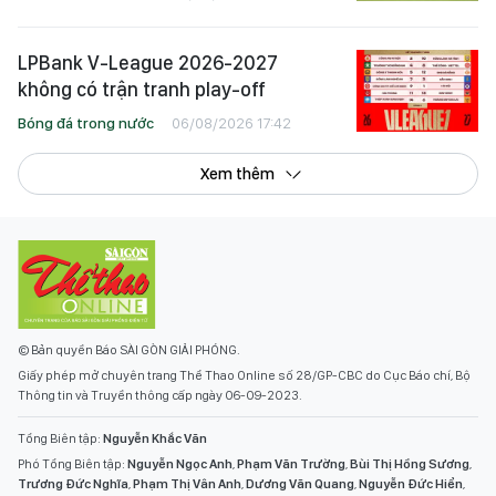
LPBank V-League 2026-2027
không có trận tranh play-off
Bóng đá trong nước
06/08/2026 17:42
Xem thêm
© Bản quyền Báo SÀI GÒN GIẢI PHÓNG.
Giấy phép mở chuyên trang Thể Thao Online số 28/GP-CBC do Cục Báo chí, Bộ
Thông tin và Truyền thông cấp ngày 06-09-2023.
Tổng Biên tập:
Nguyễn Khắc Văn
Phó Tổng Biên tập:
Nguyễn Ngọc Anh
,
Phạm Văn Trường
,
Bùi Thị Hồng Sương
,
Trương Đức Nghĩa
,
Phạm Thị Vân Anh
,
Dương Văn Quang
,
Nguyễn Đức Hiển
,