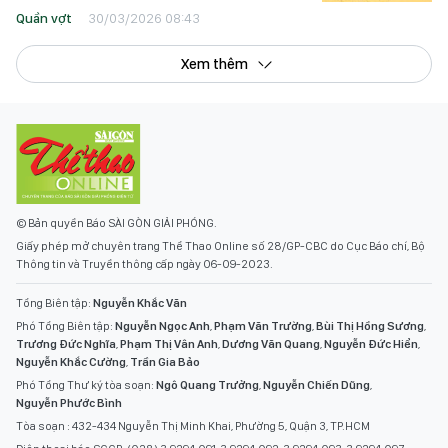
Quần vợt
30/03/2026 08:43
Xem thêm
© Bản quyền Báo SÀI GÒN GIẢI PHÓNG.
Giấy phép mở chuyên trang Thể Thao Online số 28/GP-CBC do Cục Báo chí, Bộ
Thông tin và Truyền thông cấp ngày 06-09-2023.
Tổng Biên tập:
Nguyễn Khắc Văn
Phó Tổng Biên tập:
Nguyễn Ngọc Anh
,
Phạm Văn Trường
,
Bùi Thị Hồng Sương
,
Trương Đức Nghĩa
,
Phạm Thị Vân Anh
,
Dương Văn Quang
,
Nguyễn Đức Hiển
,
Nguyễn Khắc Cường
,
Trần Gia Bảo
Phó Tổng Thư ký tòa soạn:
Ngô Quang Trưởng
,
Nguyễn Chiến Dũng
,
Nguyễn Phước Bình
Tòa soạn : 432-434 Nguyễn Thị Minh Khai, Phường 5, Quận 3, TP.HCM