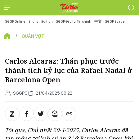
SGGP Online
English Edition
SGGP Đầu tư Tài chính
中文
SGGP Epaper
QUẦN VỢT
Carlos Alcaraz: Thán phục trước
thành tích kỷ lục của Rafael Nadal ở
Barcelona Open
SGGPO
21/04/2025 08:22
Tối qua, Chủ nhật 20-4-2025, Carlos Alcaraz đã
tan mộng “giành cú ăn 3” ở Barcelona Open khi