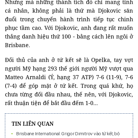
Nhưng mà những thành tích đó chỉ mang tính
cá nhân, không phải là thứ mà Djokovic săn
đuổi trong chuyến hành trình tiếp tục chinh
phục tầm cao. Với Djokovic, anh đang rất muốn
thắng danh hiệu thứ 100 - bằng cách lên ngôi ở
Brisbane.
Đối thủ của anh ở tứ kết sẽ là Opelka, tay vợt
người Mỹ hạng 293 thế giới người Mỹ vượt qua
Matteo Arnaldi (Ý, hạng 37 ATP) 7-6 (11-9), 7-6
(7-4) để góp mặt ở tứ kết. Trong quá khứ, họ
chưa từng đối đầu nhau, thế nên, với Djokovic,
rất thuận tiện để bắt đầu đếm 1-0...
TIN LIÊN QUAN
Brisbane International: Grigor Dimitrov vào tứ kết, bộ