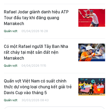
Rafael Jodar giành danh hiệu ATP
Tour đầu tay khi đăng quang
Marrakech
Quần vợt
05/04/2026 16:28
Có một Rafael người Tây Ban Nha
rất cháy tại mặt sân đất nện
Marrakech
Quần vợt
04/04/2026 11:15
Quần vợt Việt Nam có suất chính
thức dự vòng loại chung kết giải trẻ
Davis Cup vào tháng 5
Quần vợt
30/03/2026 08:43