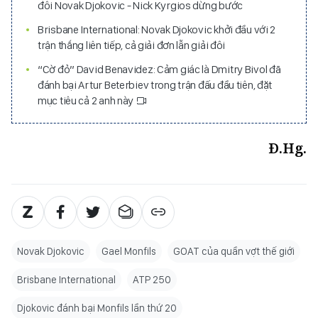
đôi Novak Djokovic - Nick Kyrgios dừng bước
Brisbane International: Novak Djokovic khởi đầu với 2
trận thắng liên tiếp, cả giải đơn lẫn giải đôi
“Cờ đỏ” David Benavidez: Cảm giác là Dmitry Bivol đã
đánh bại Artur Beterbiev trong trận đấu đầu tiên, đặt
mục tiêu cả 2 anh này
Đ.Hg.
Novak Djokovic
Gael Monfils
GOAT của quần vợt thế giới
Brisbane International
ATP 250
Djokovic đánh bại Monfils lần thứ 20