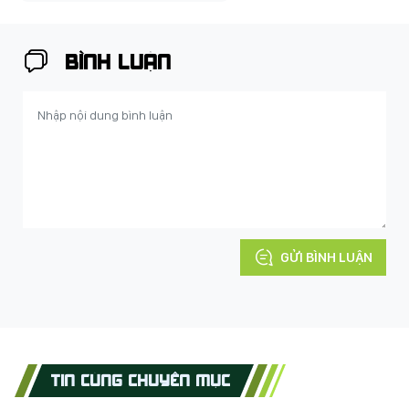
BÌNH LUẬN
GỬI BÌNH LUẬN
TIN CÙNG CHUYÊN MỤC