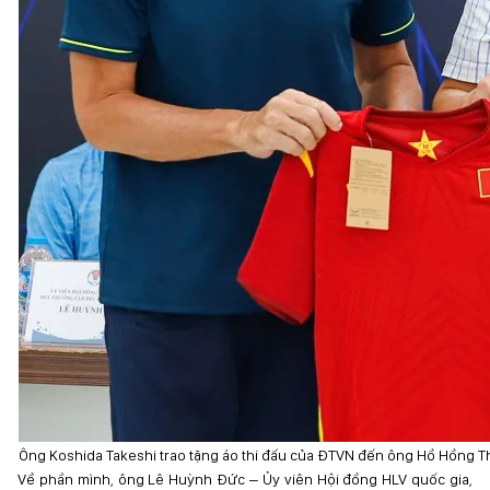
Ông Koshida Takeshi trao tặng áo thi đấu của ĐTVN đến ông Hồ Hồng 
Về phần mình, ông Lê Huỳnh Đức – Ủy viên Hội đồng HLV quốc gia,