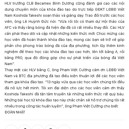
HLV trưởng CLB Becamex Bình Dương cũng đánh giá cao các nội
dung chuyên môn của khóa đào tạo do trực tiếp GĐKT LĐBĐ Việt
Nam Koshida Takeshi soạn thảo và giảng dạy. Trao đổi trước các học
viên, ông Lê Huỳnh Đức nói: “Vừa rồi tôi có tham dự Hội thảo của
AFC và thấy rằng bóng đá hiện đại đã có rất nhiều thay đổi. Các HLV
cần phải theo dõi và cập nhật những kiến thức mới. Chúc mừng các
học viên đã hoàn thành khóa đào tạo, mong các bạn sẽ trở về góp
phần cho phong trào bóng đá của địa phương, tích lũy thêm kinh
nghiệm để theo học các khóa đào tạo cao hơn, lên tới bằng A, rồi
bằng PRO, qua đó đóng góp cho sự phát triển của bóng đá Việt
Nam”.
Thay mặt các HLV bằng C, ông Phạm Việt Cường cảm ơn LĐBĐ Việt
Nam và BTC địa phương đã tạo điều kiện thuận lợi để các học viên
tham gia khóa đào tạo. “13 ngày vừa qua các học viên chúng tôi đều
đã nỗ lực hết mình. Tôi xin đại diện cho các học viên cảm ơn thầy
Koshida Takeshi đã tận tâm truyền tải những kiến thức rất quý báu.
Những bài học từ khóa đào tạo này chắc chắn sẽ hỗ trợ chúng tôi rất
nhiều trong công tác huấn luyện”, ông Phạm Việt Cường cho biết.
ĐOÀN NHẬT