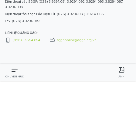
Điện thoại báo SGGP: (028) 3.9294.091, 3.9294.092, 3.9294.093, 3.9294.097,
3.9294.098
Điện thoại tòa soạn Báo Điện Tử: (028) 3.9294.069, 3.9294.068
Fax: (028) 3.9294.083
LIÊN HỆ QUẢNG CÁO :
(028) 3.9294.094
sggponline@sggp.org.vn
CHUYÊN MỤC
ẢNH