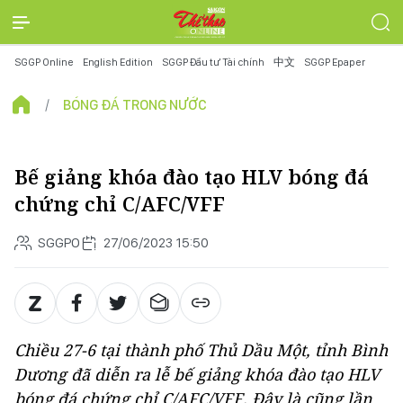
SGGP Online
English Edition
SGGP Đầu tư Tài chính
中文
SGGP Epaper
BÓNG ĐÁ TRONG NƯỚC
Bế giảng khóa đào tạo HLV bóng đá
chứng chỉ C/AFC/VFF
SGGPO
27/06/2023 15:50
Chiều 27-6 tại thành phố Thủ Dầu Một, tỉnh Bình
Dương đã diễn ra lễ bế giảng khóa đào tạo HLV
bóng đá chứng chỉ C/AFC/VFF. Đây là cũng lần