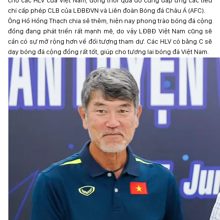
cho các HLV của Việt Nam, đồng thời qua đó cũng đáp ứng các tiêu
chí cấp phép CLB của LĐBĐVN và Liên đoàn Bóng đá Châu Á (AFC).
Ông Hồ Hồng Thạch chia sẻ thêm, hiện nay phong trào bóng đá cộng
đồng đang phát triển rất mạnh mẽ, do vậy LĐBĐ Việt Nam cũng sẽ
cần có sự mở rộng hơn về đối tượng tham dự. Các HLV có bằng C sẽ
dạy bóng đá cộng đồng rất tốt, giúp cho tương lai bóng đá Việt Nam.