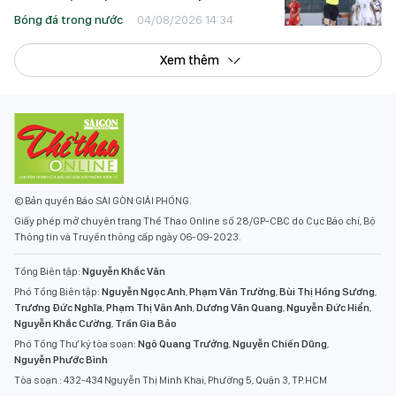
Bóng đá trong nước
04/08/2026 14:34
Xem thêm
© Bản quyền Báo SÀI GÒN GIẢI PHÓNG.
Giấy phép mở chuyên trang Thể Thao Online số 28/GP-CBC do Cục Báo chí, Bộ
Thông tin và Truyền thông cấp ngày 06-09-2023.
Tổng Biên tập:
Nguyễn Khắc Văn
Phó Tổng Biên tập:
Nguyễn Ngọc Anh
,
Phạm Văn Trường
,
Bùi Thị Hồng Sương
,
Trương Đức Nghĩa
,
Phạm Thị Vân Anh
,
Dương Văn Quang
,
Nguyễn Đức Hiển
,
Nguyễn Khắc Cường
,
Trần Gia Bảo
Phó Tổng Thư ký tòa soạn:
Ngô Quang Trưởng
,
Nguyễn Chiến Dũng
,
Nguyễn Phước Bình
Tòa soạn : 432-434 Nguyễn Thị Minh Khai, Phường 5, Quận 3, TP.HCM