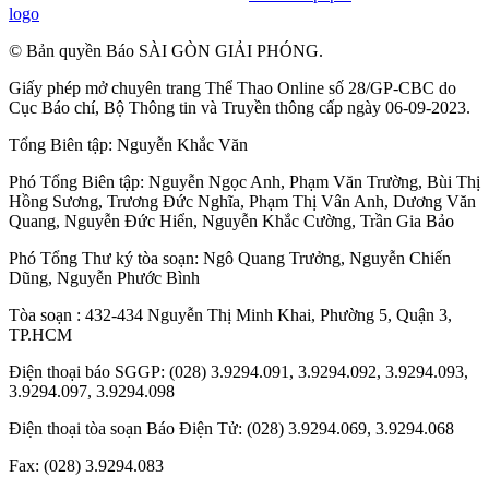
logo
© Bản quyền Báo SÀI GÒN GIẢI PHÓNG.
Giấy phép mở chuyên trang Thể Thao Online số 28/GP-CBC do
Cục Báo chí, Bộ Thông tin và Truyền thông cấp ngày 06-09-2023.
Tổng Biên tập:
Nguyễn Khắc Văn
Phó Tổng Biên tập:
Nguyễn Ngọc Anh
,
Phạm Văn Trường
,
Bùi Thị
Hồng Sương
,
Trương Đức Nghĩa
,
Phạm Thị Vân Anh
,
Dương Văn
Quang
,
Nguyễn Đức Hiển
,
Nguyễn Khắc Cường
,
Trần Gia Bảo
Phó Tổng Thư ký tòa soạn:
Ngô Quang Trưởng
,
Nguyễn Chiến
Dũng
,
Nguyễn Phước Bình
Tòa soạn : 432-434 Nguyễn Thị Minh Khai, Phường 5, Quận 3,
TP.HCM
Điện thoại báo SGGP: (028) 3.9294.091, 3.9294.092, 3.9294.093,
3.9294.097, 3.9294.098
Điện thoại tòa soạn Báo Điện Tử: (028) 3.9294.069, 3.9294.068
Fax: (028) 3.9294.083