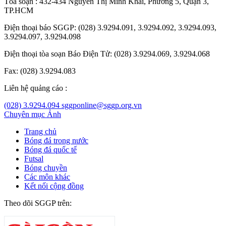
Tòa soạn : 432-434 Nguyễn Thị Minh Khai, Phường 5, Quận 3,
TP.HCM
Điện thoại báo SGGP: (028) 3.9294.091, 3.9294.092, 3.9294.093,
3.9294.097, 3.9294.098
Điện thoại tòa soạn Báo Điện Tử: (028) 3.9294.069, 3.9294.068
Fax: (028) 3.9294.083
Liên hệ quảng cáo :
(028) 3.9294.094
sggponline@sggp.org.vn
Chuyên mục
Ảnh
Trang chủ
Bóng đá trong nước
Bóng đá quốc tế
Futsal
Bóng chuyền
Các môn khác
Kết nối cộng đồng
Theo dõi SGGP trên: