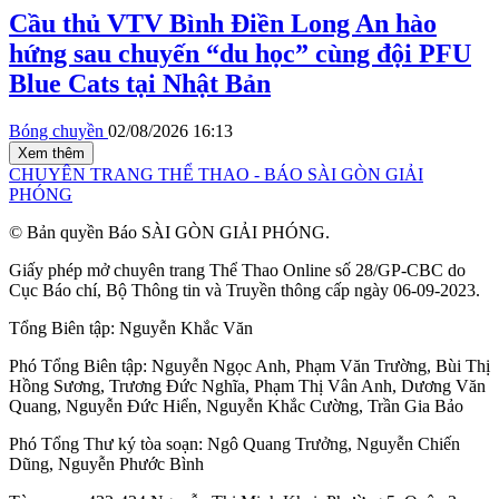
Cầu thủ VTV Bình Điền Long An hào
hứng sau chuyến “du học” cùng đội PFU
Blue Cats tại Nhật Bản
Bóng chuyền
02/08/2026 16:13
Xem thêm
CHUYÊN TRANG THỂ THAO - BÁO SÀI GÒN GIẢI
PHÓNG
© Bản quyền Báo SÀI GÒN GIẢI PHÓNG.
Giấy phép mở chuyên trang Thể Thao Online số 28/GP-CBC do
Cục Báo chí, Bộ Thông tin và Truyền thông cấp ngày 06-09-2023.
Tổng Biên tập:
Nguyễn Khắc Văn
Phó Tổng Biên tập:
Nguyễn Ngọc Anh
,
Phạm Văn Trường
,
Bùi Thị
Hồng Sương
,
Trương Đức Nghĩa
,
Phạm Thị Vân Anh
,
Dương Văn
Quang
,
Nguyễn Đức Hiển
,
Nguyễn Khắc Cường
,
Trần Gia Bảo
Phó Tổng Thư ký tòa soạn:
Ngô Quang Trưởng
,
Nguyễn Chiến
Dũng
,
Nguyễn Phước Bình