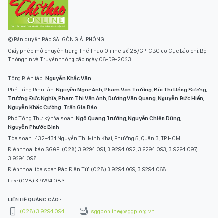
© Bản quyền Báo SÀI GÒN GIẢI PHÓNG.
Giấy phép mở chuyên trang Thể Thao Online số 28/GP-CBC do Cục Báo chí, Bộ
Thông tin và Truyền thông cấp ngày 06-09-2023.
Tổng Biên tập:
Nguyễn Khắc Văn
Phó Tổng Biên tập:
Nguyễn Ngọc Anh
,
Phạm Văn Trường
,
Bùi Thị Hồng Sương
,
Trương Đức Nghĩa
,
Phạm Thị Vân Anh
,
Dương Văn Quang
,
Nguyễn Đức Hiển
,
Nguyễn Khắc Cường
,
Trần Gia Bảo
Phó Tổng Thư ký tòa soạn:
Ngô Quang Trưởng
,
Nguyễn Chiến Dũng
,
Nguyễn Phước Bình
Tòa soạn : 432-434 Nguyễn Thị Minh Khai, Phường 5, Quận 3, TP.HCM
Điện thoại báo SGGP: (028) 3.9294.091, 3.9294.092, 3.9294.093, 3.9294.097,
3.9294.098
Điện thoại tòa soạn Báo Điện Tử: (028) 3.9294.069, 3.9294.068
Fax: (028) 3.9294.083
LIÊN HỆ QUẢNG CÁO :
(028) 3.9294.094
sggponline@sggp.org.vn