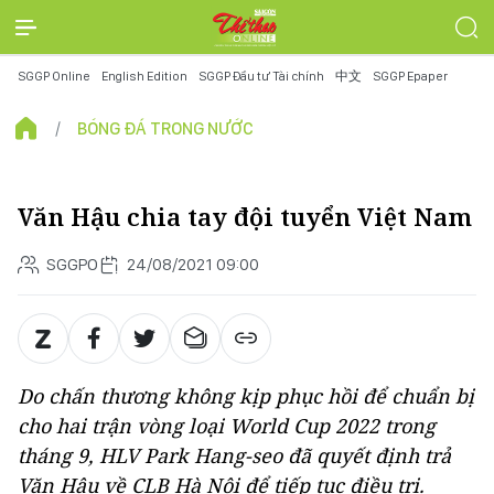
SGGP Online
English Edition
SGGP Đầu tư Tài chính
中文
SGGP Epaper
BÓNG ĐÁ TRONG NƯỚC
Văn Hậu chia tay đội tuyển Việt Nam
SGGPO
24/08/2021 09:00
Do chấn thương không kịp phục hồi để chuẩn bị
cho hai trận vòng loại World Cup 2022 trong
tháng 9, HLV Park Hang-seo đã quyết định trả
Văn Hậu về CLB Hà Nội để tiếp tục điều trị.