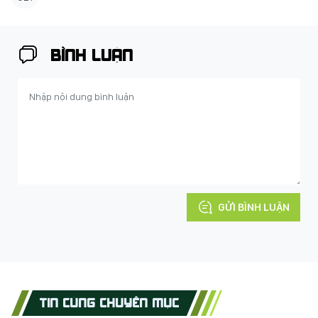
BÌNH LUẬN
GỬI BÌNH LUẬN
TIN CÙNG CHUYÊN MỤC