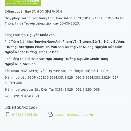
© Bản quyền Báo SÀI GÒN GIẢI PHÓNG.
Giấy phép mở chuyên trang Thể Thao Online số 28/GP-CBC do Cục Báo chí, Bộ
Thông tin và Truyền thông cấp ngày 06-09-2023.
Tổng Biên tập:
Nguyễn Khắc Văn
Phó Tổng Biên tập:
Nguyễn Ngọc Anh
,
Phạm Văn Trường
,
Bùi Thị Hồng Sương
,
Trương Đức Nghĩa
,
Phạm Thị Vân Anh
,
Dương Văn Quang
,
Nguyễn Đức Hiển
,
Nguyễn Khắc Cường
,
Trần Gia Bảo
Phó Tổng Thư ký tòa soạn:
Ngô Quang Trưởng
,
Nguyễn Chiến Dũng
,
Nguyễn Phước Bình
Tòa soạn : 432-434 Nguyễn Thị Minh Khai, Phường 5, Quận 3, TP.HCM
Điện thoại báo SGGP: (028) 3.9294.091, 3.9294.092, 3.9294.093, 3.9294.097,
3.9294.098
Điện thoại tòa soạn Báo Điện Tử: (028) 3.9294.069, 3.9294.068
Fax: (028) 3.9294.083
LIÊN HỆ QUẢNG CÁO :
(028) 3.9294.094
sggponline@sggp.org.vn