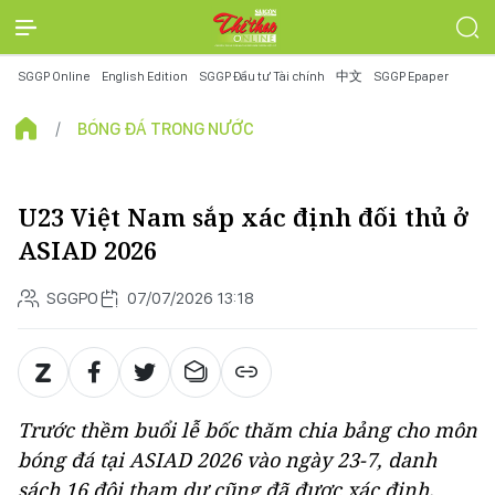
SGGP Online
English Edition
SGGP Đầu tư Tài chính
中文
SGGP Epaper
BÓNG ĐÁ TRONG NƯỚC
U23 Việt Nam sắp xác định đối thủ ở
ASIAD 2026
SGGPO
07/07/2026 13:18
Trước thềm buổi lễ bốc thăm chia bảng cho môn
bóng đá tại ASIAD 2026 vào ngày 23-7, danh
sách 16 đội tham dự cũng đã được xác định.