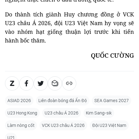
Do thành tích giành Huy chương đồng ở VCK
U23 châu Á 2026, đội U23 Việt Nam hy vọng sẽ
vào nhóm hạt giống thuận lợi trước khi tiến
hành bốc thăm.
QUỐC CƯỜNG
ASIAD 2026
Liên đoàn bóng đá Ấn Độ
SEA Games 2027
U23 Hong Kong
U23 châu Á 2026
Kim Sang-sik
Làm nòng cốt
VCK U23 châu Á 2026
Đội U23 Việt Nam
U21