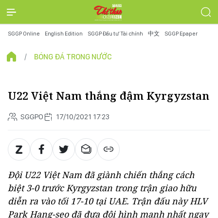
SGGP Online
English Edition
SGGP Đầu tư Tài chính
中文
SGGP Epaper
BÓNG ĐÁ TRONG NƯỚC
U22 Việt Nam thắng đậm Kyrgyzstan
SGGPO
17/10/2021 17:23
Đội U22 Việt Nam đã giành chiến thắng cách
biệt 3-0 trước Kyrgyzstan trong trận giao hữu
diễn ra vào tối 17-10 tại UAE. Trận đấu này HLV
Park Hang-seo đã đưa đội hình mạnh nhất ngay