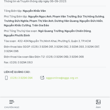
Thông tin và Truyền thông cấp ngày 06-09-2023.
Tổng Biên tập:
Nguyễn Khắc Văn
Phó Tổng Biên tập:
Nguyễn Ngọc Anh
,
Phạm Văn Trường
,
Bùi Thị Hồng Sương
,
Trương Đức Nghĩa
,
Phạm Thị Vân Anh
,
Dương Văn Quang
,
Nguyễn Đức Hiển
,
Nguyễn Khắc Cường
,
Trần Gia Bảo
Phó Tổng Thư ký tòa soạn:
Ngô Quang Trưởng
,
Nguyễn Chiến Dũng
,
Nguyễn Phước Bình
Tòa soạn : 432-434 Nguyễn Thị Minh Khai, Phường 5, Quận 3, TP.HCM
Điện thoại báo SGGP: (028) 3.9294.091, 3.9294.092, 3.9294.093, 3.9294.097,
3.9294.098
Điện thoại tòa soạn Báo Điện Tử: (028) 3.9294.069, 3.9294.068
Fax: (028) 3.9294.083
LIÊN HỆ QUẢNG CÁO :
(028) 3.9294.094
sggponline@sggp.org.vn
CHUYÊN MỤC
ẢNH