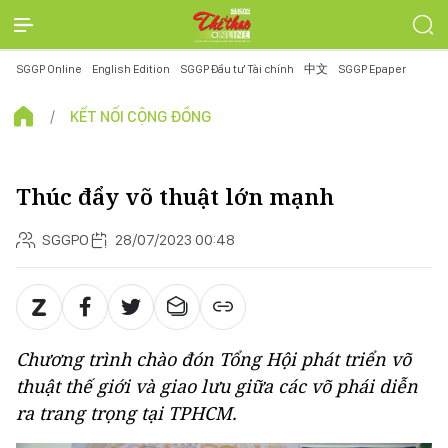
SGGP Online
English Edition
SGGP Đầu tư Tài chính
中文
SGGP Epaper
KẾT NỐI CỘNG ĐỒNG
Thúc đẩy võ thuật lớn mạnh
SGGPO
28/07/2023 00:48
Chương trình chào đón Tổng Hội phát triển võ
thuật thế giới và giao lưu giữa các võ phái diễn
ra trang trọng tại TPHCM.