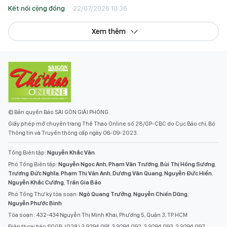
Kết nối cộng đồng
22/07/2026 10:36
Xem thêm
© Bản quyền Báo SÀI GÒN GIẢI PHÓNG.
Giấy phép mở chuyên trang Thể Thao Online số 28/GP-CBC do Cục Báo chí, Bộ
Thông tin và Truyền thông cấp ngày 06-09-2023.
Tổng Biên tập:
Nguyễn Khắc Văn
Phó Tổng Biên tập:
Nguyễn Ngọc Anh
,
Phạm Văn Trường
,
Bùi Thị Hồng Sương
,
Trương Đức Nghĩa
,
Phạm Thị Vân Anh
,
Dương Văn Quang
,
Nguyễn Đức Hiển
,
Nguyễn Khắc Cường
,
Trần Gia Bảo
Phó Tổng Thư ký tòa soạn:
Ngô Quang Trưởng
,
Nguyễn Chiến Dũng
,
Nguyễn Phước Bình
Tòa soạn : 432-434 Nguyễn Thị Minh Khai, Phường 5, Quận 3, TP.HCM
Điện thoại báo SGGP: (028) 3.9294.091, 3.9294.092, 3.9294.093, 3.9294.097,