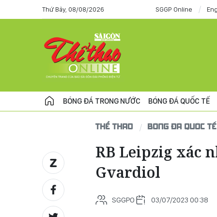
Thứ Bảy, 08/08/2026
SGGP Online
Eng
BÓNG ĐÁ TRONG NƯỚC
BÓNG ĐÁ QUỐC TẾ
THỂ THAO
BÓNG ĐÁ QUỐC TẾ
RB Leipzig xác 
Gvardiol
SGGPO
03/07/2023 00:38