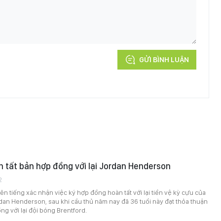
GỬI BÌNH LUẬN
 tất bản hợp đồng với lại Jordan Henderson
2
ên tiếng xác nhận việc ký hợp đồng hoàn tất với lại tiền vệ kỳ cựu của
dan Henderson, sau khi cầu thủ năm nay đã 36 tuổi này đạt thỏa thuận
g với lại đội bóng Brentford.