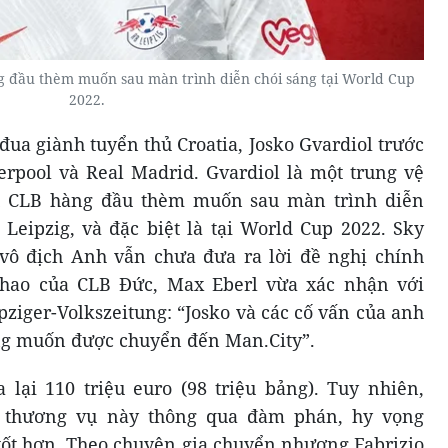
g đầu thèm muốn sau màn trình diễn chói sáng tại World Cup
2022.
ua giành tuyển thủ Croatia, Josko Gvardiol trước
erpool và Real Madrid. Gvardiol là một trung vệ
ều CLB hàng đầu thèm muốn sau màn trình diễn
Leipzig, và đặc biệt là tại World Cup 2022. Sky
vô địch Anh vẫn chưa đưa ra lời đề nghị chính
thao của CLB Đức, Max Eberl vừa xác nhận với
ziger-Volkszeitung: “Josko và các cố vấn của anh
ng muốn được chuyển đến Man.City”.
lại 110 triệu euro (98 triệu bảng). Tuy nhiên,
 thương vụ này thông qua đàm phán, hy vọng
tốt hơn. Theo chuyên gia chuyển nhượng Fabrizio