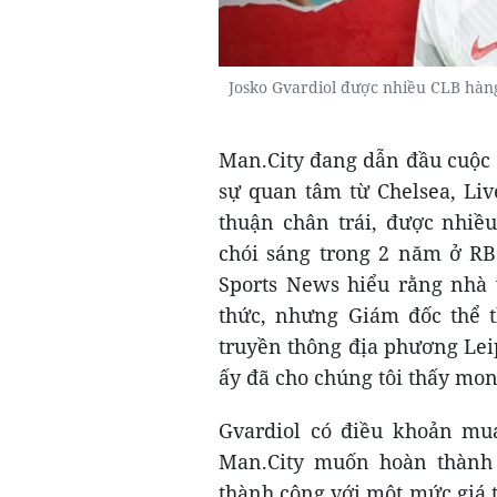
Josko Gvardiol được nhiều CLB hàn
Man.City đang dẫn đầu cuộc đ
sự quan tâm từ Chelsea, Liv
thuận chân trái, được nhi
chói sáng trong 2 năm ở RB 
Sports News hiểu rằng nhà 
thức, nhưng Giám đốc thể 
truyền thông địa phương Leip
ấy đã cho chúng tôi thấy mo
Gvardiol có điều khoản mua 
Man.City muốn hoàn thành
thành công với một mức giá 