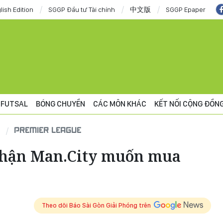
lish Edition
SGGP Đầu tư Tài chính
中文版
SGGP Epaper
FUTSAL
BÓNG CHUYỀN
CÁC MÔN KHÁC
KẾT NỐI CỘNG ĐỒN
PREMIER LEAGUE
nhận Man.City muốn mua
Theo dõi Báo Sài Gòn Giải Phóng trên