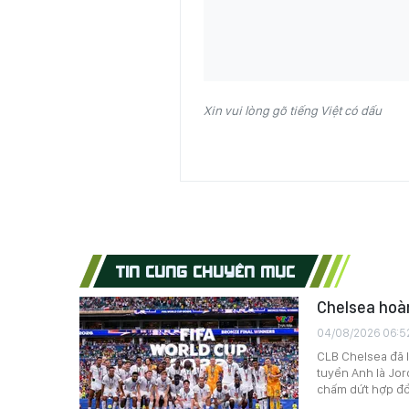
Xin vui lòng gõ tiếng Việt có dấu
TIN CÙNG CHUYÊN MỤC
Chelsea hoàn
04/08/2026 06:5
CLB Chelsea đã l
tuyển Anh là Jor
chấm dứt hợp đồn