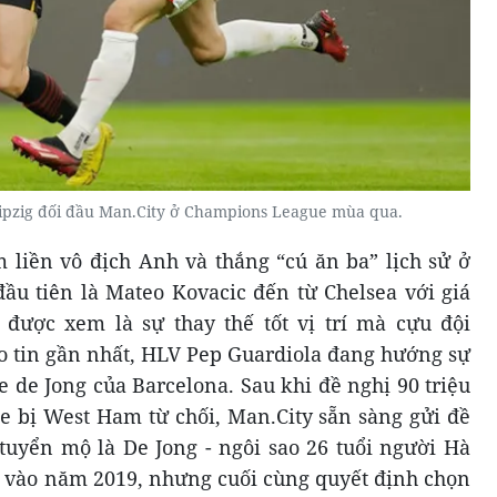
eipzig đối đầu Man.City ở Champions League mùa qua.
 liền vô địch Anh và thắng “cú ăn ba” lịch sử ở
ầu tiên là Mateo Kovacic đến từ Chelsea với giá
 được xem là sự thay thế tốt vị trí mà cựu đội
o tin gần nhất, HLV Pep Guardiola đang hướng sự
 de Jong của Barcelona. Sau khi đề nghị 90 triệu
e bị West Ham từ chối, Man.City sẵn sàng gửi đề
tuyển mộ là De Jong - ngôi sao 26 tuổi người Hà
 vào năm 2019, nhưng cuối cùng quyết định chọn