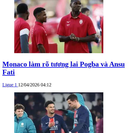
Monaco làm rõ tương lai Pogba và Ansu
Fati
Ligue 1
12/04/2026 04:12