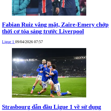
Fabian Ruiz vắng mặt, Zaire-Emery chớp
thời cơ tỏa sáng trước Liverpool
Ligue 1
09/04/2026 07:57
Strasbourg dẫn đầu Ligue 1 về sử dụng