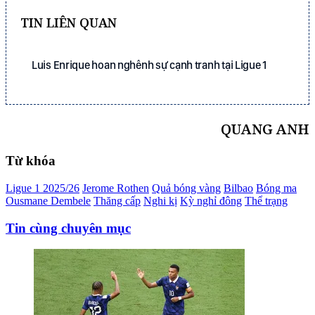
TIN LIÊN QUAN
Luis Enrique hoan nghênh sự cạnh tranh tại Ligue 1
QUANG ANH
Từ khóa
Ligue 1 2025/26
Jerome Rothen
Quả bóng vàng
Bilbao
Bóng ma
Ousmane Dembele
Thăng cấp
Nghi kị
Kỳ nghỉ đông
Thể trạng
Tin cùng chuyên mục