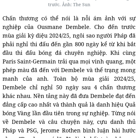
trước. Ảnh: The Sun
Chấn thương có thể nói là nỗi ám ảnh với sự
nghiệp của Ousmane Dembele. Cho đến trước
mùa giải kỳ diệu 2024/25, ngôi sao người Pháp đã
phải nghỉ thi đấu đến gần 800 ngày kể từ khi bắt
đầu thi đấu bóng đá chuyên nghiệp. Khi cùng
Paris Saint-Germain trải qua mọi vinh quang, một
phép màu đã đến với Dembele và thể trạng mong
manh của anh. Toàn bộ mùa giải 2024/25,
Dembele chỉ nghỉ 50 ngày sau 4 chấn thương
khác nhau. Nền tảng này đã đưa Dembele đạt đến
đẳng cấp cao nhất và thành quả là danh hiệu Quả
bóng Vàng lần đầu tiên trong sự nghiệp. Từng nói
về Dembele và câu chuyện này, cựu danh thủ
Pháp và PSG, Jerome Rothen bình luận hài hước