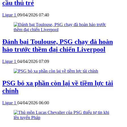
cầu thủ trẻ
Ligue 1
09/04/2026 07:40
Đánh bại Toulouse, PSG chạy đà hoàn
hảo trước thềm đại chiến Liverpool
Ligue 1
04/04/2026 07:09
PSG bỏ xa phần còn lại về tiềm lực tài
chính
Ligue 1
04/04/2026 06:00