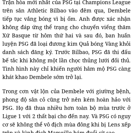
Trận hòa mới nhất của PSG tại Champions League
trên sân Athletic Bilbao vào đêm qua, Dembele
tiếp tục vắng bóng vì bị ốm. Anh được xác nhận
không đáp ứng thể trạng cho chuyến viếng thăm
Xứ Basque từ hôm thứ hai và sau đó, ban huấn
luyện PSG đã loại đương kim Quả bóng Vàng khỏi
danh sách đăng ký. Trước Bilbao, PSG đã thi đấu
bế tắc khi không một lần chọc thủng lưới đối thủ.
Tình hình này chỉ khiến người hâm mộ PSG càng
khát khao Dembele sớm trở lại.
Trong cơn vật lộn của Dembele với giường bệnh,
phong độ sân cỏ cũng trở nên kém hoàn hảo với
PSG. Họ đã thua nhiều hơn toàn bộ mùa trước ở
Ligue 1 với 2 thất bại cho đến nay. Và PSG có nguy
cơ sẽ không thể vô địch mùa đông khi bị Lens xếp
trên và kình địch Marseille bám đuổi sít sao.