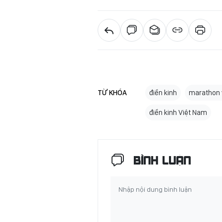
TỪ KHÓA
điền kinh
marathon 
điền kinh Việt Nam
BÌNH LUẬN