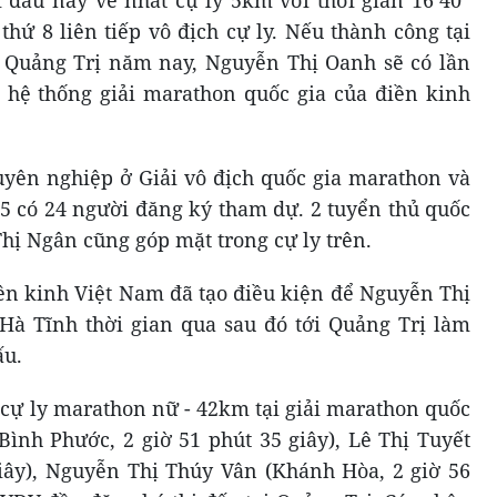
i đấu này về nhất cự ly 5km với thời gian 16’40”
thứ 8 liên tiếp vô địch cự ly. Nếu thành công tại
 Quảng Trị năm nay, Nguyễn Thị Oanh sẽ có lần
ng hệ thống giải marathon quốc gia của điền kinh
yên nghiệp ở Giải vô địch quốc gia marathon và
25 có 24 người đăng ký tham dự. 2 tuyển thủ quốc
hị Ngân cũng góp mặt trong cự ly trên.
ền kinh Việt Nam đã tạo điều kiện để Nguyễn Thị
Hà Tĩnh thời gian qua sau đó tới Quảng Trị làm
ấu.
cự ly marathon nữ - 42km tại giải marathon quốc
Bình Phước, 2 giờ 51 phút 35 giây), Lê Thị Tuyết
giây), Nguyễn Thị Thúy Vân (Khánh Hòa, 2 giờ 56