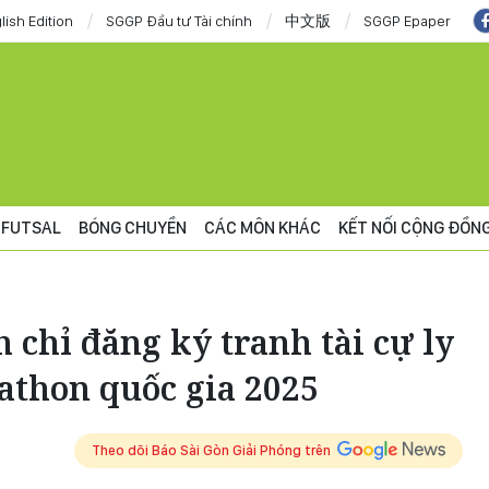
lish Edition
SGGP Đầu tư Tài chính
中文版
SGGP Epaper
FUTSAL
BÓNG CHUYỀN
CÁC MÔN KHÁC
KẾT NỐI CỘNG ĐỒN
chỉ đăng ký tranh tài cự ly
athon quốc gia 2025
Theo dõi Báo Sài Gòn Giải Phóng trên