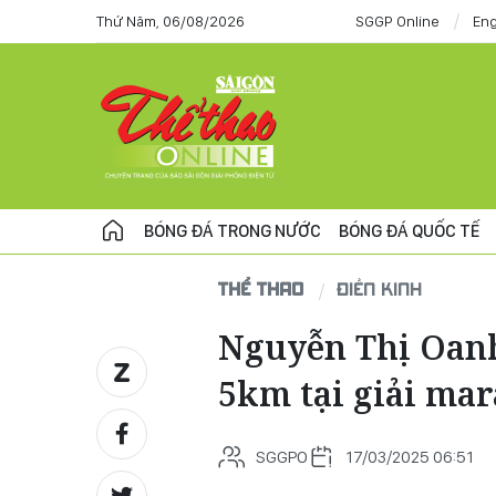
Thứ Năm, 06/08/2026
SGGP Online
Eng
BÓNG ĐÁ TRONG NƯỚC
BÓNG ĐÁ QUỐC TẾ
THỂ THAO
ĐIỀN KINH
Nguyễn Thị Oanh 
5km tại giải mar
SGGPO
17/03/2025 06:51