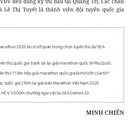
 VĐV đều đăng ký thi đấu tại Quảng Trị. Các chân
 Lê Thị Tuyết là thành viên đội tuyển quốc gia
 marathon 2025 là cơ sở quan trọng chọn tuyển thủ dự SEA
n thủ quốc gia tranh tài tại giải marathon quốc tế Phú Quốc
n thứ 11 liên tiếp giải marathon quốc gia là mơ ước của tôi”
lục quốc gia 21km tại giải bán Marathon Việt Nam 2025
ệ HCV 3.000m chướng ngại vật tại SEA Games 33
MINH CHIẾN