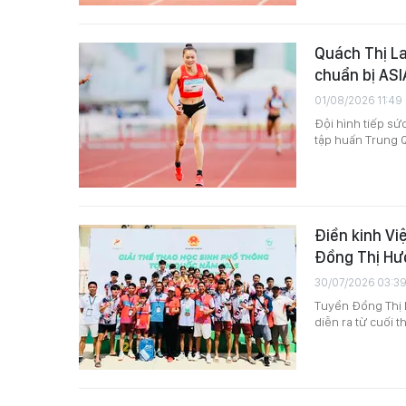
Quách Thị La
chuẩn bị AS
01/08/2026 11:49
Đội hình tiếp sứ
tập huấn Trung Q
Điền kinh Vi
Đồng Thị Hư
30/07/2026 03:3
Tuyển Đồng Thị 
diễn ra từ cuối 