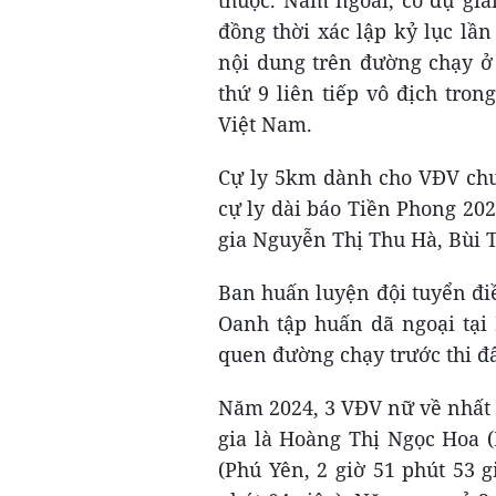
thuộc. Năm ngoái, cô dự giả
đồng thời xác lập kỷ lục lần 
nội dung trên đường chạy ở
thứ 9 liên tiếp vô địch tro
Việt Nam.
Cự ly 5km dành cho VĐV chu
cự ly dài báo Tiền Phong 20
gia Nguyễn Thị Thu Hà, Bùi T
Ban huấn luyện đội tuyển đi
Oanh tập huấn dã ngoại tại 
quen đường chạy trước thi đ
Năm 2024, 3 VĐV nữ về nhất 
gia là Hoàng Thị Ngọc Hoa (
(Phú Yên, 2 giờ 51 phút 53 