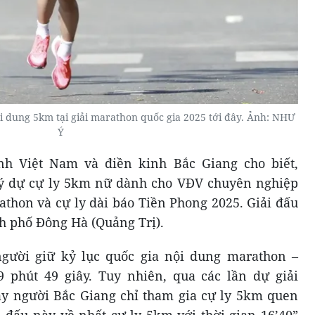
i dung 5km tại giải marathon quốc gia 2025 tới đây. Ảnh: NHƯ
Ý
nh Việt Nam và điền kinh Bắc Giang cho biết,
ý dự cự ly 5km nữ dành cho VĐV chuyên nghiệp
rathon và cự ly dài báo Tiền Phong 2025. Giải đấu
nh phố Đông Hà (Quảng Trị).
gười giữ kỷ lục quốc gia nội dung marathon –
9 phút 49 giây. Tuy nhiên, qua các lần dự giải
ạy người Bắc Giang chỉ tham gia cự ly 5km quen