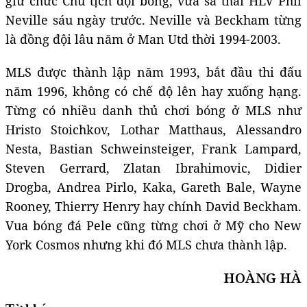
giữ chức Chủ tịch đội bóng, vừa sa thải HLV Phil
Neville sáu ngày trước. Neville và Beckham từng
là đồng đội lâu năm ở Man Utd thời 1994-2003.
MLS được thành lập năm 1993, bắt đầu thi đấu
năm 1996, không có chế độ lên hay xuống hạng.
Từng có nhiều danh thủ chơi bóng ở MLS như
Hristo Stoichkov, Lothar Matthaus, Alessandro
Nesta, Bastian Schweinsteiger, Frank Lampard,
Steven Gerrard, Zlatan Ibrahimovic, Didier
Drogba, Andrea Pirlo, Kaka, Gareth Bale, Wayne
Rooney, Thierry Henry hay chính David Beckham.
Vua bóng đá Pele cũng từng chơi ở Mỹ cho New
York Cosmos nhưng khi đó MLS chưa thành lập.
HOÀNG HÀ