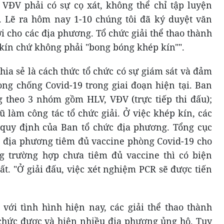
ể VĐV phải có sự cọ xát, không thể chỉ tập luyện
 Lẽ ra hôm nay 1-10 chúng tôi đã ký duyệt văn
i cho các địa phương. Tổ chức giải thể thao thành
 kín chứ không phải "bong bóng khép kín"".
hia sẻ là cách thức tổ chức có sự giám sát và đảm
òng chống Covid-19 trong giai đoạn hiện tại. Ban
g theo 3 nhóm gồm HLV, VĐV (trực tiếp thi đấu);
ũ làm công tác tổ chức giải. Ở việc khép kín, các
 quy định của Ban tổ chức địa phương. Tổng cục
 địa phương tiêm đủ vaccine phòng Covid-19 cho
 trường hợp chưa tiêm đủ vaccine thì có biện
t. "Ở giải đấu, việc xét nghiệm PCR sẽ được tiến
với tình hình hiện nay, các giải thể thao thành
ổ chức được và hiện nhiều địa phương ủng hộ. Tuy