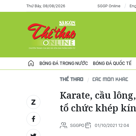
Thứ Bảy, 08/08/2026
SGGP Online
Eng
BÓNG ĐÁ TRONG NƯỚC
BÓNG ĐÁ QUỐC TẾ
THỂ THAO
CÁC MÔN KHÁC
Karate, cầu lông
tổ chức khép kí
SGGPO
01/10/2021 12:04