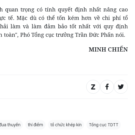
nh quan trọng có tính quyết định nhất nâng cao
ực tế. Mặc dù có thể tốn kém hơn về chi phí tổ
hải làm và làm đảm bảo tốt nhất với quy định
n toàn", Phó Tổng cục trưởng Trần Đức Phấn nói.
MINH CHIẾN
đua thuyền
thí điểm
tổ chức khép kín
Tổng cục TDTT