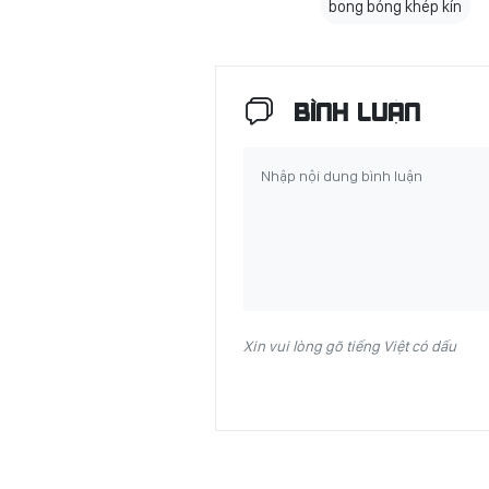
bong bóng khép kín
BÌNH LUẬN
Xin vui lòng gõ tiếng Việt có dấu