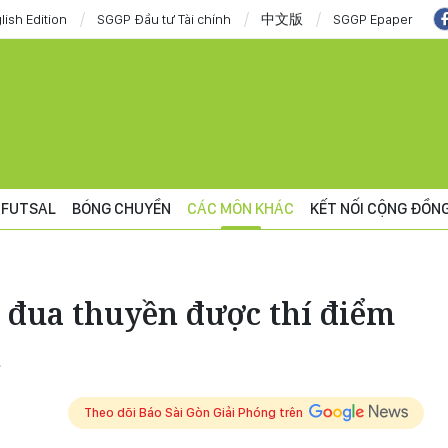
lish Edition
SGGP Đầu tư Tài chính
中文版
SGGP Epaper
FUTSAL
BÓNG CHUYỀN
CÁC MÔN KHÁC
KẾT NỐI CỘNG ĐỒN
, đua thuyền được thí điểm
n
Theo dõi Báo Sài Gòn Giải Phóng trên