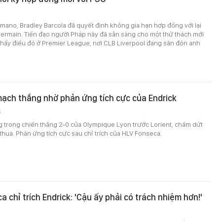
mano, Bradley Barcola đã quyết định không gia hạn hợp đồng với lại
Germain. Tiền đạo người Pháp này đã sẵn sàng cho một thử thách mới
 thấy điều đó ở Premier League, nơi CLB Liverpool đang săn đón anh
 mạch thắng nhờ phản ứng tích cực của Endrick
6
g trong chiến thắng 2-0 của Olympique Lyon trước Lorient, chấm dứt
thua. Phản ứng tích cực sau chỉ trích của HLV Fonseca.
 chỉ trích Endrick: 'Cậu ấy phải có trách nhiệm hơn!'