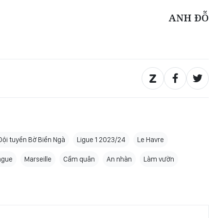
ANH ĐỖ
Đội tuyển Bờ Biển Ngà
Ligue 1 2023/24
Le Havre
ague
Marseille
Cầm quân
An nhàn
Làm vườn