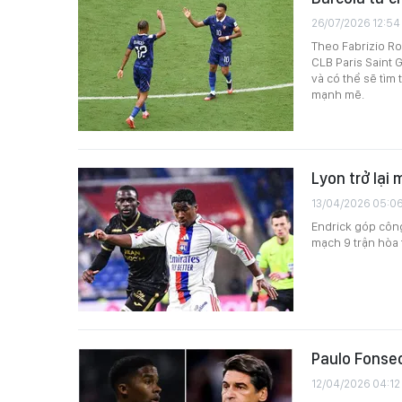
26/07/2026 12:54
Theo Fabrizio Ro
CLB Paris Saint 
và có thể sẽ tìm
mạnh mẽ.
Lyon trở lại
13/04/2026 05:0
Endrick góp côn
mạch 9 trận hòa 
Paulo Fonseca
12/04/2026 04:12