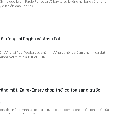
Olympique Lyon, Paulo Fonseca đã bày tỏ sự không hài lòng về phong
y của tiền đạo Endrick.
õ tương lai Pogba và Ansu Fati
õ tương lai Paul Pogba sau chấn thương và nỗ lực đàm phán mua đứt
elona với mức giá 11 triệu EUR.
vắng mặt, Zaire-Emery chớp thời cơ tỏa sáng trước
7
ry đã chứng minh tại sao anh từng được xem là phát hiện lớn nhất của