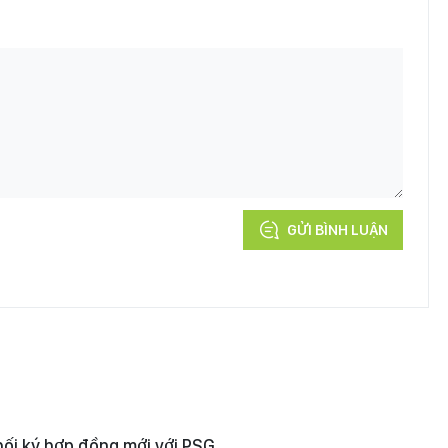
GỬI BÌNH LUẬN
hối ký hợp đồng mới với PSG