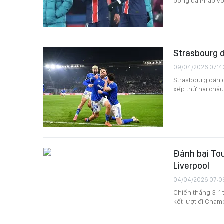
bóng đá Pháp với
Strasbourg d
09/04/2026 07:4
Strasbourg dẫn đ
xếp thứ hai châu
Đánh bại Tou
Liverpool
04/04/2026 07:0
Chiến thắng 3-1 
kết lượt đi Cham