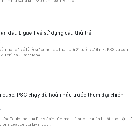
 màn tỏa sáng khi PSG đánh bại Liverpool.
ẫn đầu Ligue 1 về sử dụng cầu thủ trẻ
0
ầu Ligue 1 về tỷ lệ sử dụng cầu thủ dưới 21 tuổi, vượt mặt PSG và còn
 Âu chỉ sau Barcelona.
louse, PSG chạy đà hoàn hảo trước thềm đại chiến
9
trước Toulouse của Paris Saint-Germain là bước chuẩn bị tốt cho trận tứ
pions League với Liverpool.