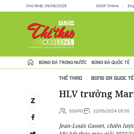
Chủ Nhật, 09/08/2026
SGGP Online
Eng
BÓNG ĐÁ TRONG NƯỚC
BÓNG ĐÁ QUỐC TẾ
THỂ THAO
BÓNG ĐÁ QUỐC TẾ
HLV trưởng Marse
SGGPO
22/05/2024 05:55
Jean-Louis Gasset, chiến lượ
khi kết thúc mùa giải 2023/2