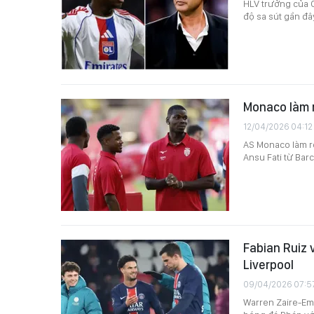
HLV trưởng của 
độ sa sút gần đâ
Monaco làm r
12/04/2026 04:12
AS Monaco làm r
Ansu Fati từ Barc
Fabian Ruiz 
Liverpool
09/04/2026 07:5
Warren Zaire-Eme