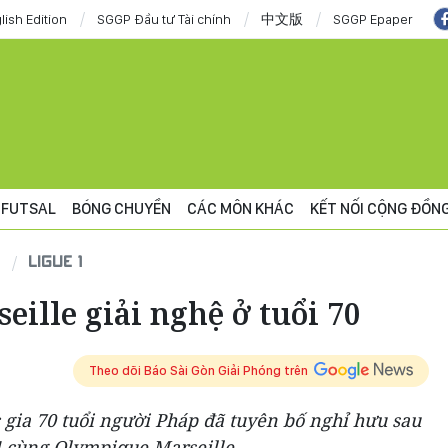
lish Edition
SGGP Đầu tư Tài chính
中文版
SGGP Epaper
FUTSAL
BÓNG CHUYỀN
CÁC MÔN KHÁC
KẾT NỐI CỘNG ĐỒN
LIGUE 1
ille giải nghệ ở tuổi 70
Theo dõi Báo Sài Gòn Giải Phóng trên
c gia 70 tuổi người Pháp đã tuyên bố nghỉ hưu sau
4 cùng Olympique Marseille.