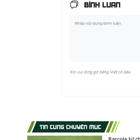
BÌNH LUẬN
Xin vui lòng gõ tiếng Việt có dấu
TIN CÙNG CHUYÊN MỤC
Barcola từ c