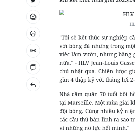
HL
"Tôi sẽ kết thúc sự nghiệp c
với bóng đá nhưng trong một 
việc làm vườn, nhưng băng g
nữa." - HLV Jean-Louis Gasse
chủ nhật qua. Chiến lược g
gần 4 thập kỷ với thắng lợi 
Nhà cầm quân 70 tuổi bồi hồi
tại Marseille. Một mùa giải 
đội bóng. Cùng nhiều kỷ niệ
các cầu thủ bản lĩnh ra sao 
vì những nỗ lực hết mình."