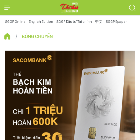
SGGP Online
English Edition
SGGP Đầu tư Tài chính
中文
SGGP Epaper
BÓNG CHUYỀN