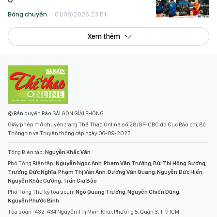
Bóng chuyền
01/08/2026 23:51
Xem thêm
© Bản quyền Báo SÀI GÒN GIẢI PHÓNG.
Giấy phép mở chuyên trang Thể Thao Online số 28/GP-CBC do Cục Báo chí, Bộ
Thông tin và Truyền thông cấp ngày 06-09-2023.
Tổng Biên tập:
Nguyễn Khắc Văn
Phó Tổng Biên tập:
Nguyễn Ngọc Anh
,
Phạm Văn Trường
,
Bùi Thị Hồng Sương
,
Trương Đức Nghĩa
,
Phạm Thị Vân Anh
,
Dương Văn Quang
,
Nguyễn Đức Hiển
,
Nguyễn Khắc Cường
,
Trần Gia Bảo
Phó Tổng Thư ký tòa soạn:
Ngô Quang Trưởng
,
Nguyễn Chiến Dũng
,
Nguyễn Phước Bình
Tòa soạn : 432-434 Nguyễn Thị Minh Khai, Phường 5, Quận 3, TP.HCM