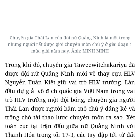
Chuyên gia Thái Lan của đội nữ Quảng Ninh là một trong
những người rất được giới chuyên môn chú ý ở giai đoạn 1
mùa giải năm nay. Ảnh: MINH MINH
Trong khi đó, chuyên gia Taweewitchakariya đã
được đội nữ Quảng Ninh mời về thay cựu HLV
Nguyễn Tuấn Kiệt giữ vai trò HLV trưởng. Lần
đầu dự giải vô địch quốc gia Việt Nam trong vai
trò HLV trưởng một đội bóng, chuyên gia người
Thái Lan được người hâm mộ chú ý đáng kể và
trông chờ tài thao lược chuyên môn ra sao. Xét
toàn cục tại trận đấu giữa nữ Quảng Ninh với
Thanh Hóa trong tối 17-3, các tay đập tới từ đất