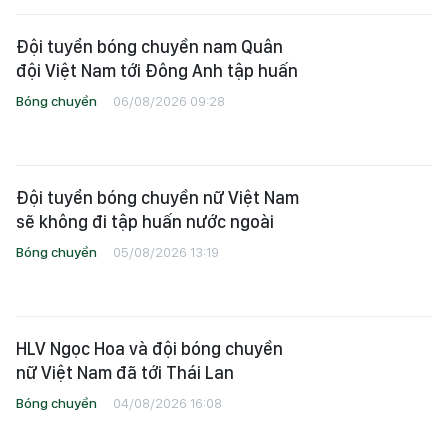
Đội tuyển bóng chuyền nam Quân
đội Việt Nam tới Đông Anh tập huấn
Bóng chuyền
06/08/2026 09:28
Đội tuyển bóng chuyền nữ Việt Nam
sẽ không đi tập huấn nước ngoài
Bóng chuyền
05/08/2026 13:19
HLV Ngọc Hoa và đội bóng chuyền
nữ Việt Nam đã tới Thái Lan
Bóng chuyền
04/08/2026 16:08