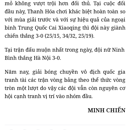
mỏ không vượt trội hơn đối thủ. Tại cuộc đối
đầu này, Thanh Hóa chơi khác biệt hoàn toàn so
với mùa giải trước và với sự hiệu quả của ngoại
binh Trung Quốc Cai Xiaoqing thì đội này giành
chiến thắng 3-0 (25/15, 34/32, 25/19).
Tại trận đấu muộn nhất trong ngày, đội nữ Ninh
Bình thắng Hà Nội 3-0.
Năm nay, giải bóng chuyền vô địch quốc gia
tranh tài các trận vòng bảng theo thể thức vòng
tròn một lượt do vậy các đội vẫn còn nguyên cơ
hội cạnh tranh vị trí vào nhóm đầu.
MINH CHIẾN