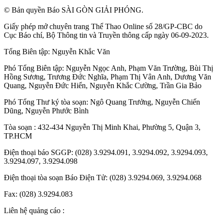
© Bản quyền Báo SÀI GÒN GIẢI PHÓNG.
Giấy phép mở chuyên trang Thể Thao Online số 28/GP-CBC do
Cục Báo chí, Bộ Thông tin và Truyền thông cấp ngày 06-09-2023.
Tổng Biên tập:
Nguyễn Khắc Văn
Phó Tổng Biên tập:
Nguyễn Ngọc Anh
,
Phạm Văn Trường
,
Bùi Thị
Hồng Sương
,
Trương Đức Nghĩa
,
Phạm Thị Vân Anh
,
Dương Văn
Quang
,
Nguyễn Đức Hiển
,
Nguyễn Khắc Cường
,
Trần Gia Bảo
Phó Tổng Thư ký tòa soạn:
Ngô Quang Trưởng
,
Nguyễn Chiến
Dũng
,
Nguyễn Phước Bình
Tòa soạn : 432-434 Nguyễn Thị Minh Khai, Phường 5, Quận 3,
TP.HCM
Điện thoại báo SGGP: (028) 3.9294.091, 3.9294.092, 3.9294.093,
3.9294.097, 3.9294.098
Điện thoại tòa soạn Báo Điện Tử: (028) 3.9294.069, 3.9294.068
Fax: (028) 3.9294.083
Liên hệ quảng cáo :