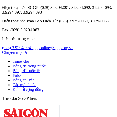
Điện thoại báo SGGP: (028) 3.9294.091, 3.9294.092, 3.9294.093,
3.9294.097, 3.9294.098
Điện thoại tòa soạn Báo Điện Tử: (028) 3.9294.069, 3.9294.068
Fax: (028) 3.9294.083
Liên hệ quảng cáo :
(028) 3.9294.094
sggponline@sggp.org.vn
Chuyên mục
Ảnh
Trang chủ
Bóng đá trong nước
Bóng đá quốc tế
Futsal
Bóng chuyền
Các môn khác
Kết nối cộng đồng
Theo dõi SGGP trên: