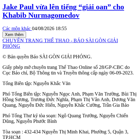
Jake Paul vừa lên tiếng “giải oan” cho
Khabib Nurmagomedov
Các môn khác
04/08/2026 18:55
Xem thêm
CHUYÊN TRANG THỂ THAO - BÁO SÀI GÒN GIẢI
PHÓNG
© Bản quyền Báo SÀI GÒN GIẢI PHÓNG.
Giấy phép mở chuyên trang Thể Thao Online số 28/GP-CBC do
Cục Báo chí, Bộ Thông tin và Truyền thông cấp ngày 06-09-2023.
Tổng Biên tập:
Nguyễn Khắc Văn
Phó Tổng Biên tập:
Nguyễn Ngọc Anh
,
Phạm Văn Trường
,
Bùi Thị
Hồng Sương
,
Trương Đức Nghĩa
,
Phạm Thị Vân Anh
,
Dương Văn
Quang
,
Nguyễn Đức Hiển
,
Nguyễn Khắc Cường
,
Trần Gia Bảo
Phó Tổng Thư ký tòa soạn:
Ngô Quang Trưởng
,
Nguyễn Chiến
Dũng
,
Nguyễn Phước Bình
Tòa soạn : 432-434 Nguyễn Thị Minh Khai, Phường 5, Quận 3,
TP.HCM