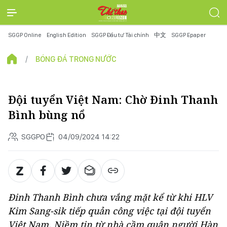
SGGP Online
English Edition
SGGP Đầu tư Tài chính
中文
SGGP Epaper
BÓNG ĐÁ TRONG NƯỚC
Đội tuyển Việt Nam: Chờ Đinh Thanh
Bình bùng nổ
SGGPO
04/09/2024 14:22
Đinh Thanh Bình chưa vắng mặt kể từ khi HLV
Kim Sang-sik tiếp quản công việc tại đội tuyển
Việt Nam. Niềm tin từ nhà cầm quân người Hàn