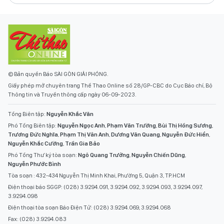
© Bản quyền Báo SÀI GÒN GIẢI PHÓNG.
Giấy phép mở chuyên trang Thể Thao Online số 28/GP-CBC do Cục Báo chí, Bộ
Thông tin và Truyền thông cấp ngày 06-09-2023.
Tổng Biên tập:
Nguyễn Khắc Văn
Phó Tổng Biên tập:
Nguyễn Ngọc Anh
,
Phạm Văn Trường
,
Bùi Thị Hồng Sương
,
Trương Đức Nghĩa
,
Phạm Thị Vân Anh
,
Dương Văn Quang
,
Nguyễn Đức Hiển
,
Nguyễn Khắc Cường
,
Trần Gia Bảo
Phó Tổng Thư ký tòa soạn:
Ngô Quang Trưởng
,
Nguyễn Chiến Dũng
,
Nguyễn Phước Bình
Tòa soạn : 432-434 Nguyễn Thị Minh Khai, Phường 5, Quận 3, TP.HCM
Điện thoại báo SGGP: (028) 3.9294.091, 3.9294.092, 3.9294.093, 3.9294.097,
3.9294.098
Điện thoại tòa soạn Báo Điện Tử: (028) 3.9294.069, 3.9294.068
Fax: (028) 3.9294.083