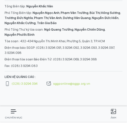
Tổng Biên tập:
Nguyễn Khắc Văn
Phó Tổng Biên tập:
Nguyễn Ngọc Anh
,
Phạm Văn Trường
,
Bùi Thị Hồng Sương
,
Trương Đức Nghĩa
,
Phạm Thị Vân Anh
,
Dương Văn Quang
,
Nguyễn Đức Hiển
,
Nguyễn Khắc Cường
,
Trần Gia Bảo
Phó Tổng Thư ký tòa soạn:
Ngô Quang Trưởng
,
Nguyễn Chiến Dũng
,
Nguyễn Phước Bình
Tòa soạn : 432-434 Nguyễn Thị Minh Khai, Phường 5, Quận 3, TP.HCM
Điện thoại báo SGGP: (028) 3.9294.091, 3.9294.092, 3.9294.093, 3.9294.097,
3.9294.098
Điện thoại tòa soạn Báo Điện Tử: (028) 3.9294.069, 3.9294.068
Fax: (028) 3.9294.083
LIÊN HỆ QUẢNG CÁO :
(028) 3.9294.094
sggponline@sggp.org.vn
CHUYÊN MỤC
ẢNH