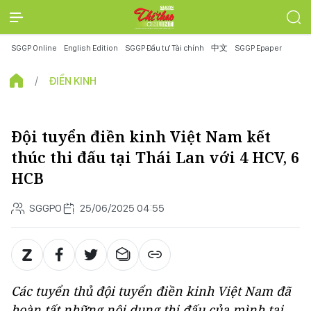
SGGP Online
English Edition
SGGP Đầu tư Tài chính
中文
SGGP Epaper
ĐIỀN KINH
Đội tuyển điền kinh Việt Nam kết
thúc thi đấu tại Thái Lan với 4 HCV, 6
HCB
SGGPO
25/06/2025 04:55
Các tuyển thủ đội tuyển điền kinh Việt Nam đã
hoàn tất những nội dung thi đấu của mình tại