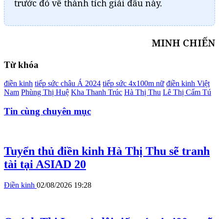
trước đó về thành tích giải đấu này.
MINH CHIẾN
Từ khóa
điền kinh
tiếp sức châu Á 2024
tiếp sức 4x100m nữ
điền kinh Việt
Nam
Phùng Thị Huệ
Kha Thanh Trúc
Hà Thị Thu
Lê Thị Cẩm Tú
Tin cùng chuyên mục
Tuyển thủ điền kinh Hà Thị Thu sẽ tranh
tài tại ASIAD 20
Điền kinh
02/08/2026 19:28