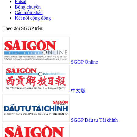
Futsal
Bóng chuyền
Các môn khác
Kết nối cộng đồng
Theo dõi SGGP trên:
SGGP Online
中文版
SGGP Đầu tư Tài chính