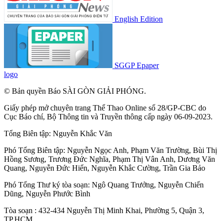
English Edition
SGGP Epaper
logo
© Bản quyền Báo SÀI GÒN GIẢI PHÓNG.
Giấy phép mở chuyên trang Thể Thao Online số 28/GP-CBC do
Cục Báo chí, Bộ Thông tin và Truyền thông cấp ngày 06-09-2023.
Tổng Biên tập:
Nguyễn Khắc Văn
Phó Tổng Biên tập:
Nguyễn Ngọc Anh
,
Phạm Văn Trường
,
Bùi Thị
Hồng Sương
,
Trương Đức Nghĩa
,
Phạm Thị Vân Anh
,
Dương Văn
Quang
,
Nguyễn Đức Hiển
,
Nguyễn Khắc Cường
,
Trần Gia Bảo
Phó Tổng Thư ký tòa soạn:
Ngô Quang Trưởng
,
Nguyễn Chiến
Dũng
,
Nguyễn Phước Bình
Tòa soạn : 432-434 Nguyễn Thị Minh Khai, Phường 5, Quận 3,
TP.HCM