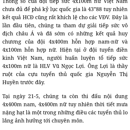
Thông số của đội tiếp sức 4x100m nữ Việt Nam
chưa đủ để phá kỷ lục quốc gia là 43”88 tuy nhiên
kết quả HCĐ cũng rất khích lệ cho các VĐV. Đây là
lần đầu tiên, chúng ta tham dự giải tiếp sức vô
địch châu Á và đã sớm có những kết quả huy
chương của đội 4x400m hỗn hợp nam-nữ và
4x100m hỗn hợp nữ. Hiện tại ở đội tuyển điền
kinh Việt Nam, người huấn luyện tổ tiếp sức
4x100m nữ là HLV Vũ Ngọc Lợi. Ông Lợi là thầy
ruột của cựu tuyển thủ quốc gia Nguyễn Thị
Huyền trước đây.
Tại ngày 21-5, chúng ta còn thi đấu nội dung
4x400m nam, 4x400m nữ tuy nhiên thời tiết mưa
nặng hạt là một trong những điều các tuyển thủ lo
lắng ảnh hưởng tới chuyên môn.