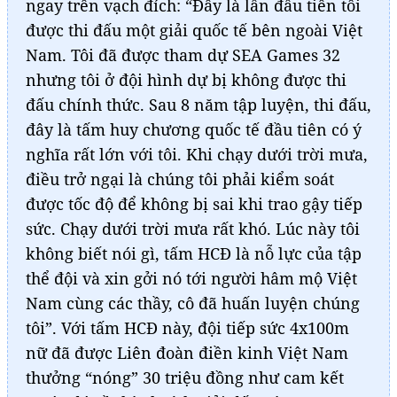
ngay trên vạch đích: “Đây là lần đầu tiên tôi
được thi đấu một giải quốc tế bên ngoài Việt
Nam. Tôi đã được tham dự SEA Games 32
nhưng tôi ở đội hình dự bị không được thi
đấu chính thức. Sau 8 năm tập luyện, thi đấu,
đây là tấm huy chương quốc tế đầu tiên có ý
nghĩa rất lớn với tôi. Khi chạy dưới trời mưa,
điều trở ngại là chúng tôi phải kiểm soát
được tốc độ để không bị sai khi trao gậy tiếp
sức. Chạy dưới trời mưa rất khó. Lúc này tôi
không biết nói gì, tấm HCĐ là nỗ lực của tập
thể đội và xin gởi nó tới người hâm mộ Việt
Nam cùng các thầy, cô đã huấn luyện chúng
tôi”. Với tấm HCĐ này, đội tiếp sức 4x100m
nữ đã được Liên đoàn điền kinh Việt Nam
thưởng “nóng” 30 triệu đồng như cam kết