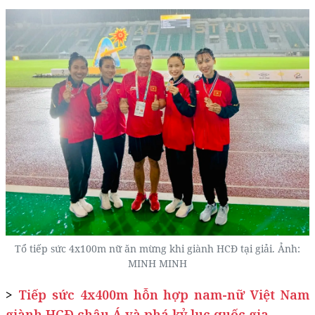
Tổ tiếp sức 4x100m nữ ăn mừng khi giành HCĐ tại giải. Ảnh:
MINH MINH
>
Tiếp sức 4x400m hỗn hợp nam-nữ Việt Nam
giành HCĐ châu Á và phá kỷ lục quốc gia