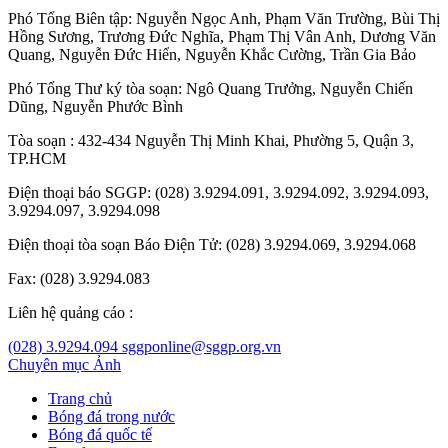
Phó Tổng Biên tập:
Nguyễn Ngọc Anh
,
Phạm Văn Trường
,
Bùi Thị
Hồng Sương
,
Trương Đức Nghĩa
,
Phạm Thị Vân Anh
,
Dương Văn
Quang
,
Nguyễn Đức Hiển
,
Nguyễn Khắc Cường
,
Trần Gia Bảo
Phó Tổng Thư ký tòa soạn:
Ngô Quang Trưởng
,
Nguyễn Chiến
Dũng
,
Nguyễn Phước Bình
Tòa soạn : 432-434 Nguyễn Thị Minh Khai, Phường 5, Quận 3,
TP.HCM
Điện thoại báo SGGP: (028) 3.9294.091, 3.9294.092, 3.9294.093,
3.9294.097, 3.9294.098
Điện thoại tòa soạn Báo Điện Tử: (028) 3.9294.069, 3.9294.068
Fax: (028) 3.9294.083
Liên hệ quảng cáo :
(028) 3.9294.094
sggponline@sggp.org.vn
Chuyên mục
Ảnh
Trang chủ
Bóng đá trong nước
Bóng đá quốc tế