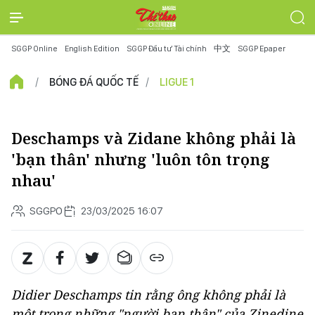
SGGP Online
English Edition
SGGP Đầu tư Tài chính
中文
SGGP Epaper
BÓNG ĐÁ QUỐC TẾ
LIGUE 1
Deschamps và Zidane không phải là
'bạn thân' nhưng 'luôn tôn trọng
nhau'
SGGPO
23/03/2025 16:07
Didier Deschamps tin rằng ông không phải là
một trong những "người bạn thân" của Zinedine