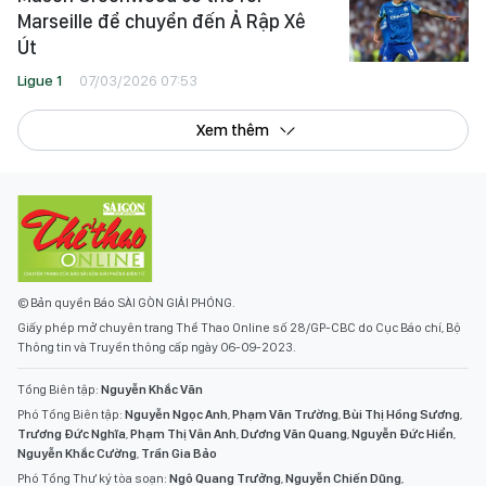
Marseille để chuyển đến Ả Rập Xê
Út
Ligue 1
07/03/2026 07:53
Xem thêm
© Bản quyền Báo SÀI GÒN GIẢI PHÓNG.
Giấy phép mở chuyên trang Thể Thao Online số 28/GP-CBC do Cục Báo chí, Bộ
Thông tin và Truyền thông cấp ngày 06-09-2023.
Tổng Biên tập:
Nguyễn Khắc Văn
Phó Tổng Biên tập:
Nguyễn Ngọc Anh
,
Phạm Văn Trường
,
Bùi Thị Hồng Sương
,
Trương Đức Nghĩa
,
Phạm Thị Vân Anh
,
Dương Văn Quang
,
Nguyễn Đức Hiển
,
Nguyễn Khắc Cường
,
Trần Gia Bảo
Phó Tổng Thư ký tòa soạn:
Ngô Quang Trưởng
,
Nguyễn Chiến Dũng
,