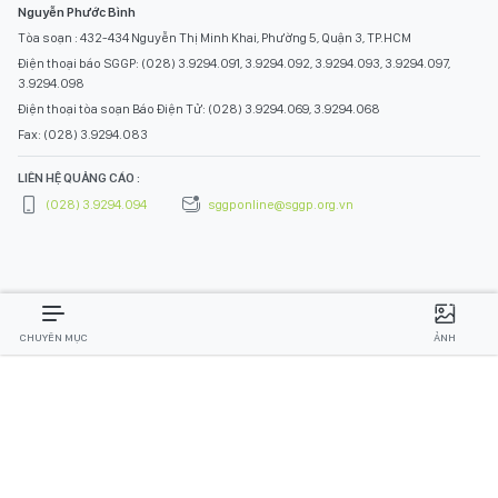
Nguyễn Phước Bình
Tòa soạn : 432-434 Nguyễn Thị Minh Khai, Phường 5, Quận 3, TP.HCM
Điện thoại báo SGGP: (028) 3.9294.091, 3.9294.092, 3.9294.093, 3.9294.097,
3.9294.098
Điện thoại tòa soạn Báo Điện Tử: (028) 3.9294.069, 3.9294.068
Fax: (028) 3.9294.083
LIÊN HỆ QUẢNG CÁO :
(028) 3.9294.094
sggponline@sggp.org.vn
CHUYÊN MỤC
ẢNH