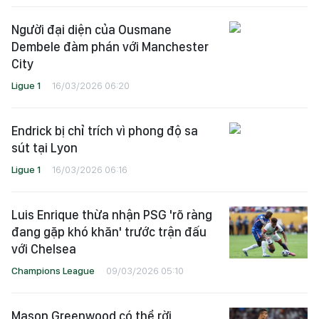
Người đại diện của Ousmane
Dembele đàm phán với Manchester
City
Ligue 1
16/03/2026 06:20
Endrick bị chỉ trích vì phong độ sa
sút tại Lyon
Ligue 1
16/03/2026 06:16
Luis Enrique thừa nhận PSG 'rõ ràng
đang gặp khó khăn' trước trận đấu
với Chelsea
Champions League
09/03/2026 05:10
Mason Greenwood có thể rời