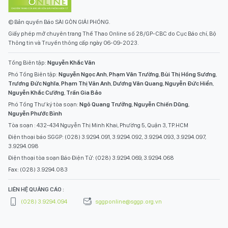
© Bản quyền Báo SÀI GÒN GIẢI PHÓNG.
Giấy phép mở chuyên trang Thể Thao Online số 28/GP-CBC do Cục Báo chí, Bộ
Thông tin và Truyền thông cấp ngày 06-09-2023.
Tổng Biên tập:
Nguyễn Khắc Văn
Phó Tổng Biên tập:
Nguyễn Ngọc Anh
,
Phạm Văn Trường
,
Bùi Thị Hồng Sương
,
Trương Đức Nghĩa
,
Phạm Thị Vân Anh
,
Dương Văn Quang
,
Nguyễn Đức Hiển
,
Nguyễn Khắc Cường
,
Trần Gia Bảo
Phó Tổng Thư ký tòa soạn:
Ngô Quang Trưởng
,
Nguyễn Chiến Dũng
,
Nguyễn Phước Bình
Tòa soạn : 432-434 Nguyễn Thị Minh Khai, Phường 5, Quận 3, TP.HCM
Điện thoại báo SGGP: (028) 3.9294.091, 3.9294.092, 3.9294.093, 3.9294.097,
3.9294.098
Điện thoại tòa soạn Báo Điện Tử: (028) 3.9294.069, 3.9294.068
Fax: (028) 3.9294.083
LIÊN HỆ QUẢNG CÁO :
(028) 3.9294.094
sggponline@sggp.org.vn