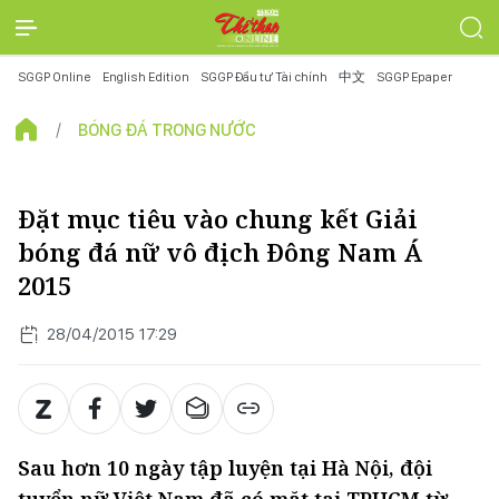
SGGP Online
English Edition
SGGP Đầu tư Tài chính
中文
SGGP Epaper
BÓNG ĐÁ TRONG NƯỚC
Đặt mục tiêu vào chung kết Giải
bóng đá nữ vô địch Đông Nam Á
2015
28/04/2015 17:29
Sau hơn 10 ngày tập luyện tại Hà Nội, đội