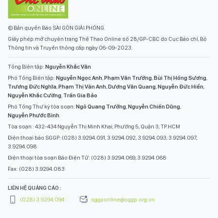
© Bản quyền Báo SÀI GÒN GIẢI PHÓNG.
Giấy phép mở chuyên trang Thể Thao Online số 28/GP-CBC do Cục Báo chí, Bộ
Thông tin và Truyền thông cấp ngày 06-09-2023.
Tổng Biên tập:
Nguyễn Khắc Văn
Phó Tổng Biên tập:
Nguyễn Ngọc Anh
,
Phạm Văn Trường
,
Bùi Thị Hồng Sương
,
Trương Đức Nghĩa
,
Phạm Thị Vân Anh
,
Dương Văn Quang
,
Nguyễn Đức Hiển
,
Nguyễn Khắc Cường
,
Trần Gia Bảo
Phó Tổng Thư ký tòa soạn:
Ngô Quang Trưởng
,
Nguyễn Chiến Dũng
,
Nguyễn Phước Bình
Tòa soạn : 432-434 Nguyễn Thị Minh Khai, Phường 5, Quận 3, TP.HCM
Điện thoại báo SGGP: (028) 3.9294.091, 3.9294.092, 3.9294.093, 3.9294.097,
3.9294.098
Điện thoại tòa soạn Báo Điện Tử: (028) 3.9294.069, 3.9294.068
Fax: (028) 3.9294.083
LIÊN HỆ QUẢNG CÁO :
(028) 3.9294.094
sggponline@sggp.org.vn