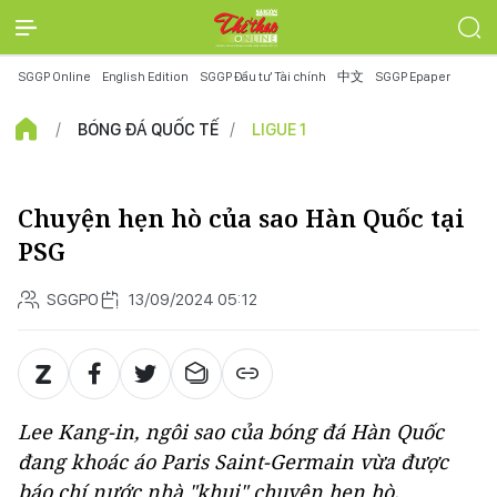
SGGP Online
English Edition
SGGP Đầu tư Tài chính
中文
SGGP Epaper
BÓNG ĐÁ QUỐC TẾ
LIGUE 1
Chuyện hẹn hò của sao Hàn Quốc tại
PSG
SGGPO
13/09/2024 05:12
Lee Kang-in, ngôi sao của bóng đá Hàn Quốc
đang khoác áo Paris Saint-Germain vừa được
báo chí nước nhà "khui" chuyện hẹn hò.