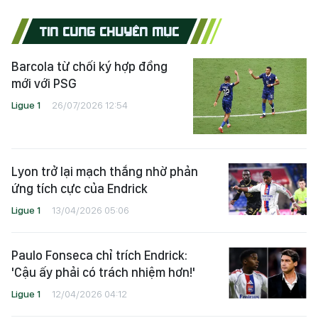
TIN CÙNG CHUYÊN MỤC
Barcola từ chối ký hợp đồng
mới với PSG
Ligue 1
26/07/2026 12:54
Lyon trở lại mạch thắng nhờ phản
ứng tích cực của Endrick
Ligue 1
13/04/2026 05:06
Paulo Fonseca chỉ trích Endrick:
'Cậu ấy phải có trách nhiệm hơn!'
Ligue 1
12/04/2026 04:12