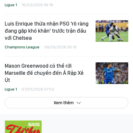
Ligue 1
16/03/2026 06:16
Luis Enrique thừa nhận PSG 'rõ ràng
đang gặp khó khăn' trước trận đấu
với Chelsea
Champions League
09/03/2026 05:10
Mason Greenwood có thể rời
Marseille để chuyển đến Ả Rập Xê
Út
Ligue 1
07/03/2026 07:53
Xem thêm