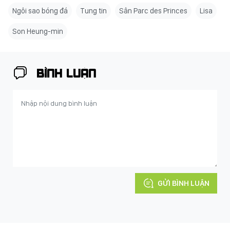
Ngôi sao bóng đá
Tung tin
Sân Parc des Princes
Lisa
Son Heung-min
BÌNH LUẬN
GỬI BÌNH LUẬN