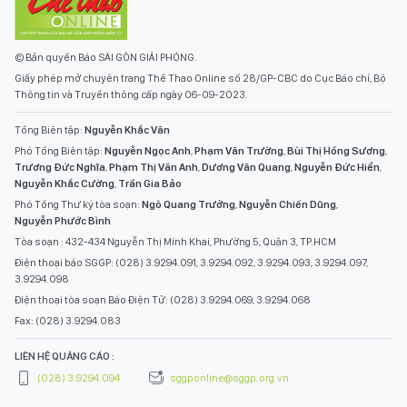
© Bản quyền Báo SÀI GÒN GIẢI PHÓNG.
Giấy phép mở chuyên trang Thể Thao Online số 28/GP-CBC do Cục Báo chí, Bộ
Thông tin và Truyền thông cấp ngày 06-09-2023.
Tổng Biên tập:
Nguyễn Khắc Văn
Phó Tổng Biên tập:
Nguyễn Ngọc Anh
,
Phạm Văn Trường
,
Bùi Thị Hồng Sương
,
Trương Đức Nghĩa
,
Phạm Thị Vân Anh
,
Dương Văn Quang
,
Nguyễn Đức Hiển
,
Nguyễn Khắc Cường
,
Trần Gia Bảo
Phó Tổng Thư ký tòa soạn:
Ngô Quang Trưởng
,
Nguyễn Chiến Dũng
,
Nguyễn Phước Bình
Tòa soạn : 432-434 Nguyễn Thị Minh Khai, Phường 5, Quận 3, TP.HCM
Điện thoại báo SGGP: (028) 3.9294.091, 3.9294.092, 3.9294.093, 3.9294.097,
3.9294.098
Điện thoại tòa soạn Báo Điện Tử: (028) 3.9294.069, 3.9294.068
Fax: (028) 3.9294.083
LIÊN HỆ QUẢNG CÁO :
(028) 3.9294.094
sggponline@sggp.org.vn