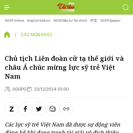
SGGP Online
English Edition
SGGP Đầu tư Tài chính
中文
SGGP Epaper
CÁC MÔN KHÁC
Chủ tịch Liên đoàn cử tạ thế giới và
châu Á chúc mừng lực sỹ trẻ Việt
Nam
SGGPO
23/12/2024 03:00
Các lực sỹ trẻ Việt Nam đã được sự động viên
đáng kể khi đang tranh tài giải vô địch thiếu