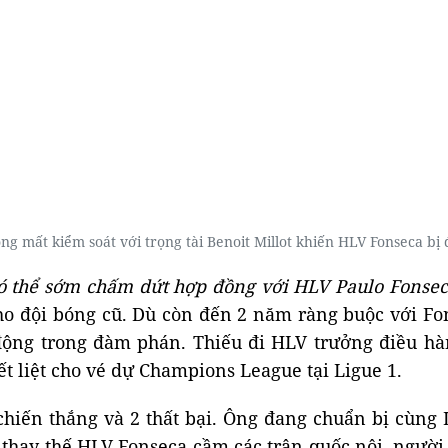
 mất kiểm soát với trọng tài Benoit Millot khiến HLV Fonseca bị 
ó thể sớm chấm dứt hợp đồng với HLV Paulo Fonseca
o đội bóng cũ. Dù còn đến 2 năm ràng buộc với Fon
ng trong đàm phán. Thiếu đi HLV trưởng điều hàn
t liệt cho vé dự Champions League tại Ligue 1.
chiến thắng và 2 thất bại. Ông đang chuẩn bị cùng
 thay thế HLV Fonseca cầm các trận quốc nội, người