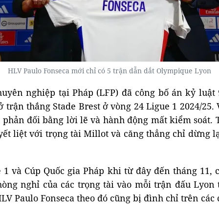
HLV Paulo Fonseca mới chỉ có 5 trận dẫn dắt Olympique Lyon
huyên nghiệp tại Pháp (LFP) đã công bố án kỷ luật
t ở trận thắng Stade Brest ở vòng 24 Ligue 1 2024/2
ca phản đối bằng lời lẽ và hành động mất kiểm soát
t liệt với trọng tài Millot và căng thẳng chỉ dừng l
e 1 và Cúp Quốc gia Pháp khi từ đây đến tháng 11,
hòng nghỉ của các trọng tài vào mỗi trận đấu Lyo
HLV Paulo Fonseca theo đó cũng bị đình chỉ trên các 