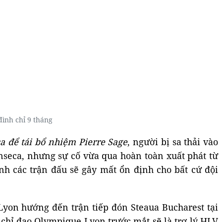
đình chỉ 9 tháng
 để tái bổ nhiệm Pierre Sage
, người bị sa thải vào
seca, nhưng sự cố vừa qua hoàn toàn xuất phát từ
h các trận đấu sẽ gây mất ổn định cho bất cứ đội
 Lyon hướng đến trận tiếp đón Steaua Bucharest tại
 chỉ đạo Olympique Lyon trước mắt sẽ là trợ lý HLV