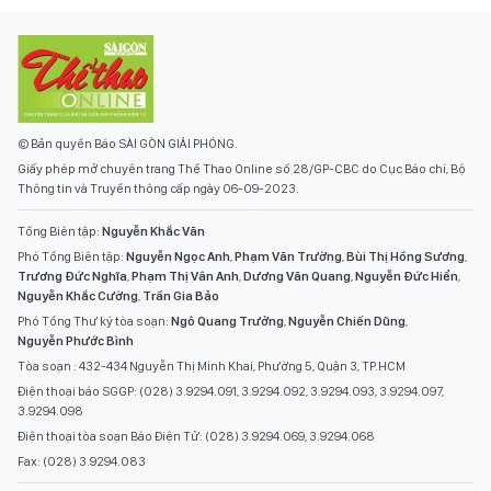
© Bản quyền Báo SÀI GÒN GIẢI PHÓNG.
Giấy phép mở chuyên trang Thể Thao Online số 28/GP-CBC do Cục Báo chí, Bộ
Thông tin và Truyền thông cấp ngày 06-09-2023.
Tổng Biên tập:
Nguyễn Khắc Văn
Phó Tổng Biên tập:
Nguyễn Ngọc Anh
,
Phạm Văn Trường
,
Bùi Thị Hồng Sương
,
Trương Đức Nghĩa
,
Phạm Thị Vân Anh
,
Dương Văn Quang
,
Nguyễn Đức Hiển
,
Nguyễn Khắc Cường
,
Trần Gia Bảo
Phó Tổng Thư ký tòa soạn:
Ngô Quang Trưởng
,
Nguyễn Chiến Dũng
,
Nguyễn Phước Bình
Tòa soạn : 432-434 Nguyễn Thị Minh Khai, Phường 5, Quận 3, TP.HCM
Điện thoại báo SGGP: (028) 3.9294.091, 3.9294.092, 3.9294.093, 3.9294.097,
3.9294.098
Điện thoại tòa soạn Báo Điện Tử: (028) 3.9294.069, 3.9294.068
Fax: (028) 3.9294.083