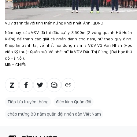
VĐV tranh tài với tinh thần hứng khởi nhất. Ảnh: QDND
Năm nay, các VĐV đã thi đấu cự ly 3.500m (2 vòng quanh Hồ Hoàn
Kiếm) để tranh các giải cá nhân dành cho nam, nữ theo quy định.
Khép lại tranh tài, về nhất nội dung nam là VĐV Vũ Văn Nhân (Học
viện Kỹ thuật Quân sự). Về nhất nữ là VĐV Đậu Thị Giang (Đại học thủ
đô Hà Nội).
MINH CHIẾN
Tiếp lửa truyền thống
điền kinh Quân đội
chào mừng 80 năm quân đội nhân dân Việt Nam