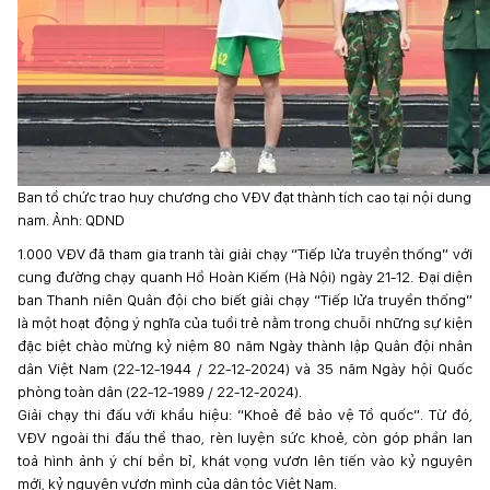
Ban tổ chức trao huy chương cho VĐV đạt thành tích cao tại nội dung
nam. Ảnh: QDND
1.000 VĐV đã tham gia tranh tài giải chạy “Tiếp lửa truyền thống” với
cung đường chạy quanh Hồ Hoàn Kiếm (Hà Nội) ngày 21-12. Đại diện
ban Thanh niên Quân đội cho biết giải chạy “Tiếp lửa truyền thống”
là một hoạt động ý nghĩa của tuổi trẻ nằm trong chuỗi những sự kiện
đặc biệt chào mừng kỷ niệm 80 năm Ngày thành lập Quân đội nhân
dân Việt Nam (22-12-1944 / 22-12-2024) và 35 năm Ngày hội Quốc
phòng toàn dân (22-12-1989 / 22-12-2024).
Giải chạy thi đấu với khẩu hiệu: “Khoẻ để bảo vệ Tổ quốc”. Từ đó,
VĐV ngoài thi đấu thể thao, rèn luyện sức khoẻ, còn góp phần lan
toả hình ảnh ý chí bền bỉ, khát vọng vươn lên tiến vào kỷ nguyên
mới, kỷ nguyên vươn mình của dân tộc Việt Nam.