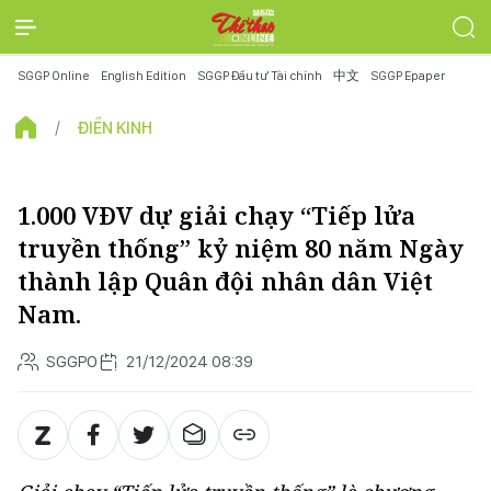
SGGP Online
English Edition
SGGP Đầu tư Tài chính
中文
SGGP Epaper
ĐIỀN KINH
1.000 VĐV dự giải chạy “Tiếp lửa
truyền thống” kỷ niệm 80 năm Ngày
thành lập Quân đội nhân dân Việt
Nam.
SGGPO
21/12/2024 08:39