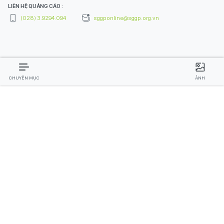
LIÊN HỆ QUẢNG CÁO :
(028) 3.9294.094
sggponline@sggp.org.vn
CHUYÊN MỤC
ẢNH