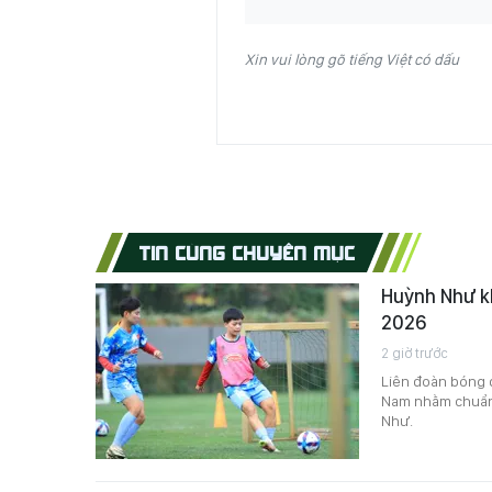
Xin vui lòng gõ tiếng Việt có dấu
TIN CÙNG CHUYÊN MỤC
Huỳnh Như kh
2026
2 giờ trước
Liên đoàn bóng đ
Nam nhằm chuẩn 
Như.