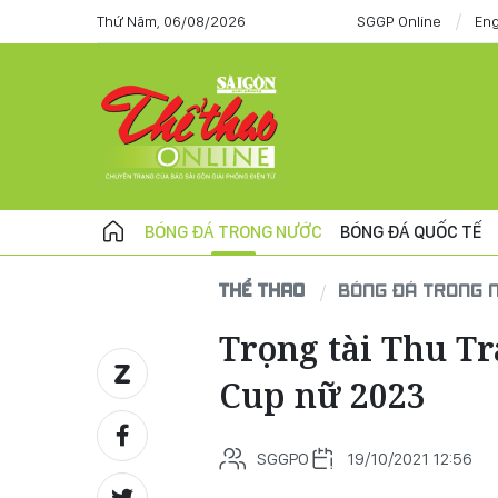
Thứ Năm, 06/08/2026
SGGP Online
Eng
BÓNG ĐÁ TRONG NƯỚC
BÓNG ĐÁ QUỐC TẾ
THỂ THAO
BÓNG ĐÁ TRONG 
Trọng tài Thu T
Cup nữ 2023
SGGPO
19/10/2021 12:56