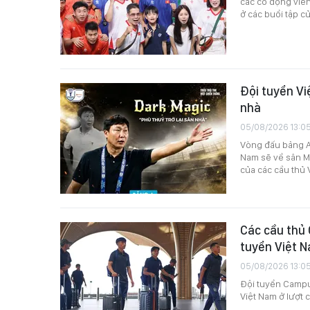
các cổ động viên
ở các buổi tập củ
Đội tuyển Vi
nhà
05/08/2026 13:0
Vòng đấu bảng AS
Nam sẽ về sân M
của các cầu thủ 
Các cầu thủ 
tuyển Việt 
05/08/2026 13:0
Đội tuyển Campuc
Việt Nam ở lượt