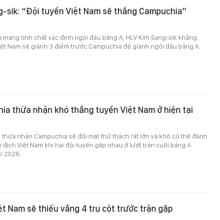
g-sik: “Đội tuyển Việt Nam sẽ thắng Campuchia”
i mang tính chất xác định ngôi đầu bảng A, HLV Kim Sang-sik khẳng
iệt Nam sẽ giành 3 điểm trước Campuchia để giành ngôi đầu bảng A.
a thừa nhận khó thắng tuyển Việt Nam ở hiện tại
 thừa nhận Campuchia sẽ đối mặt thử thách rất lớn và khó có thể đánh
 địch Việt Nam khi hai đội tuyển gặp nhau ở lượt trận cuối bảng A
p 2026.
ệt Nam sẽ thiếu vắng 4 trụ cột trước trận gặp