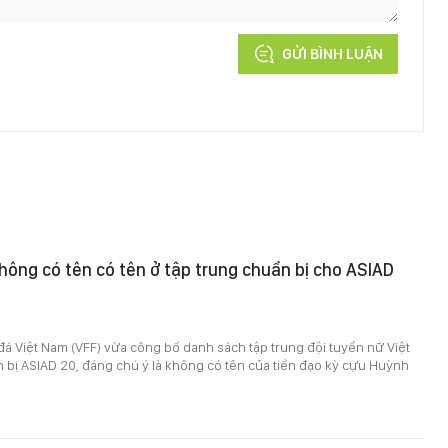
GỬI BÌNH LUẬN
ông có tên có tên ở tập trung chuẩn bị cho ASIAD
á Việt Nam (VFF) vừa công bố danh sách tập trung đội tuyển nữ Việt
bị ASIAD 20, đáng chú ý là không có tên của tiền đạo kỳ cựu Huỳnh