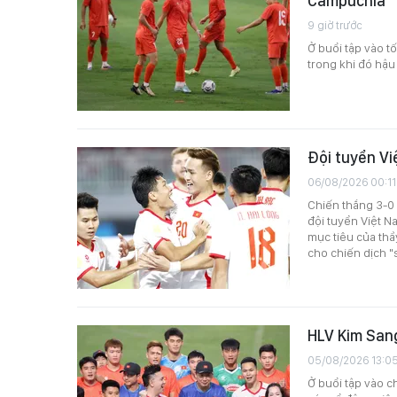
Campuchia
9 giờ trước
Ở buổi tập vào t
trong khi đó hậu
Đội tuyển Vi
06/08/2026 00:11
Chiến thắng 3-0
đội tuyển Việt N
mục tiêu của thầ
cho chiến dịch "
HLV Kim Sang
05/08/2026 13:0
Ở buổi tập vào ch