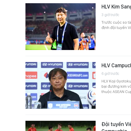
HLV Kim San
3 giờ trước
Trước cuộc so tà
định đội tuyển V
HLV Campuchi
6 giờ trước
HLV Koji Gyotoku
bại đương kim vô
thuộc ASEAN Cu
Đội tuyển Vi