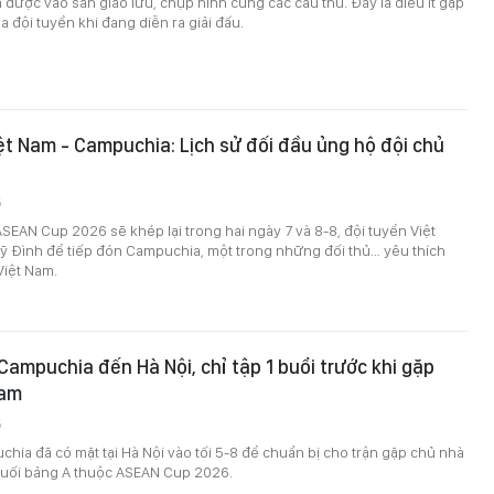
 được vào sân giao lưu, chụp hình cùng các cầu thủ. Đây là điều ít gặp
a đội tuyển khi đang diễn ra giải đấu.
ệt Nam - Campuchia: Lịch sử đối đầu ủng hộ đội chủ
5
EAN Cup 2026 sẽ khép lại trong hai ngày 7 và 8-8, đội tuyển Việt
ỹ Đình để tiếp đón Campuchia, một trong những đối thủ… yêu thích
Việt Nam.
Campuchia đến Hà Nội, chỉ tập 1 buổi trước khi gặp
Nam
5
hia đã có mặt tại Hà Nội vào tối 5-8 để chuẩn bị cho trận gặp chủ nhà
 cuối bảng A thuộc ASEAN Cup 2026.