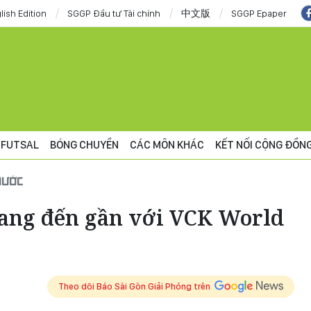
lish Edition
SGGP Đầu tư Tài chính
中文版
SGGP Epaper
FUTSAL
BÓNG CHUYỀN
CÁC MÔN KHÁC
KẾT NỐI CỘNG ĐỒN
NƯỚC
rang đến gần với VCK World
Theo dõi Báo Sài Gòn Giải Phóng trên