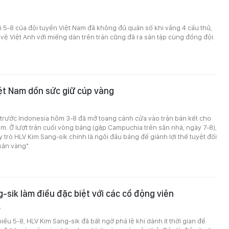
ối 5-8 của đội tuyển Việt Nam đã không đủ quân số khi vắng 4 cầu thủ,
 vệ Việt Anh với miếng dán trên trán cũng đã ra sân tập cùng đồng đội.
ệt Nam dồn sức giữ cúp vàng
 trước Indonesia hôm 3-8 đã mở toang cánh cửa vào trận bán kết cho
am. Ở lượt trận cuối vòng bảng (gặp Campuchia trên sân nhà, ngày 7-8),
y trò HLV Kim Sang-sik chính là ngôi đầu bảng để giành lợi thế tuyệt đối
săn vàng".
-sik làm điều đặc biệt với các cổ động viên
5
iều 5-8, HLV Kim Sang-sik đã bất ngờ phá lệ khi dành ít thời gian để