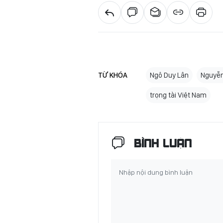
TỪ KHÓA
Ngô Duy Lân
Nguyễn
trọng tài Việt Nam
BÌNH LUẬN