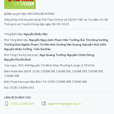
© Bản quyền Báo SÀI GÒN GIẢI PHÓNG.
Giấy phép mở chuyên trang Thể Thao Online số 28/GP-CBC do Cục Báo chí, Bộ
Thông tin và Truyền thông cấp ngày 06-09-2023.
Tổng Biên tập:
Nguyễn Khắc Văn
Phó Tổng Biên tập:
Nguyễn Ngọc Anh
,
Phạm Văn Trường
,
Bùi Thị Hồng Sương
,
Trương Đức Nghĩa
,
Phạm Thị Vân Anh
,
Dương Văn Quang
,
Nguyễn Đức Hiển
,
Nguyễn Khắc Cường
,
Trần Gia Bảo
Phó Tổng Thư ký tòa soạn:
Ngô Quang Trưởng
,
Nguyễn Chiến Dũng
,
Nguyễn Phước Bình
Tòa soạn : 432-434 Nguyễn Thị Minh Khai, Phường 5, Quận 3, TP.HCM
Điện thoại báo SGGP: (028) 3.9294.091, 3.9294.092, 3.9294.093, 3.9294.097,
3.9294.098
Điện thoại tòa soạn Báo Điện Tử: (028) 3.9294.069, 3.9294.068
Fax: (028) 3.9294.083
LIÊN HỆ QUẢNG CÁO :
(028) 3.9294.094
sggponline@sggp.org.vn