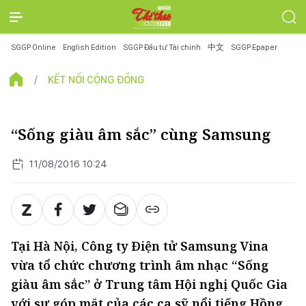
SGGP Online
English Edition
SGGP Đầu tư Tài chính
中文
SGGP Epaper
KẾT NỐI CỘNG ĐỒNG
“Sống giàu âm sắc” cùng Samsung
11/08/2016 10:24
Tại Hà Nội, Công ty Điện tử Samsung Vina
vừa tổ chức chương trình âm nhạc “Sống
giàu âm sắc” ở Trung tâm Hội nghị Quốc Gia
với sự góp mặt của các ca sỹ nổi tiếng Hồng