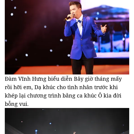
Đàm Vĩnh Hưng biểu diễn Bây giờ tháng mấy
rồi hỡi em, Dạ khúc cho tình nhân trước khi
khép lại chương trình bằng ca khúc Ô kìa đời
bỗng vui.