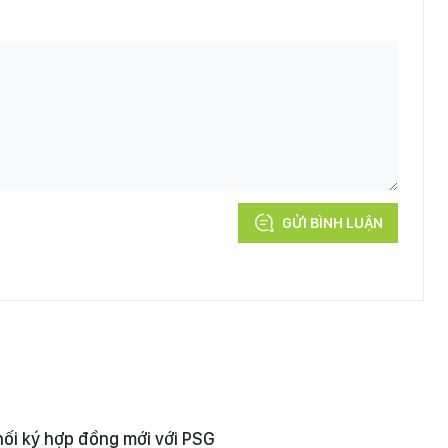
GỬI BÌNH LUẬN
hối ký hợp đồng mới với PSG