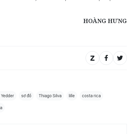
HOÀNG HƯNG
 Yedder
sơ đồ
Thiago Silva
lille
costa rica
ia