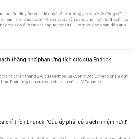
mano, Bradley Barcola đã quyết định không gia hạn hợp đồng với lại
Germain. Tiền đạo người Pháp này đã sẵn sàng cho một thử thách mới
 thấy điều đó ở Premier League, nơi CLB Liverpool đang săn đón anh
 mạch thắng nhờ phản ứng tích cực của Endrick
6
g trong chiến thắng 2-0 của Olympique Lyon trước Lorient, chấm dứt
thua. Phản ứng tích cực sau chỉ trích của HLV Fonseca.
 chỉ trích Endrick: 'Cậu ấy phải có trách nhiệm hơn!'
Olympique Lyon, Paulo Fonseca đã bày tỏ sự không hài lòng về phong