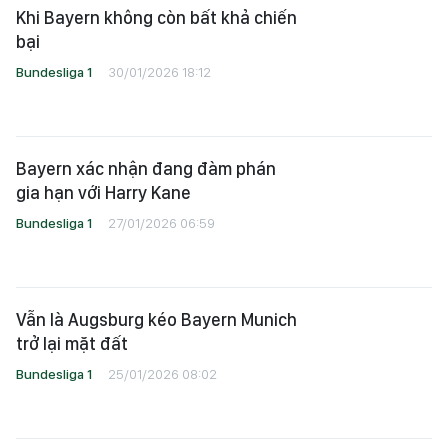
Khi Bayern không còn bất khả chiến
bại
Bundesliga 1
30/01/2026 18:12
Bayern xác nhận đang đàm phán
gia hạn với Harry Kane
Bundesliga 1
27/01/2026 06:59
Vẫn là Augsburg kéo Bayern Munich
trở lại mặt đất
Bundesliga 1
25/01/2026 08:02