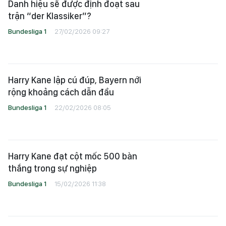
Danh hiệu sẽ được định đoạt sau
trận “der Klassiker”?
Bundesliga 1
27/02/2026 09:27
Harry Kane lập cú đúp, Bayern nới
rộng khoảng cách dẫn đầu
Bundesliga 1
22/02/2026 08:05
Harry Kane đạt cột mốc 500 bàn
thắng trong sự nghiệp
Bundesliga 1
15/02/2026 11:38