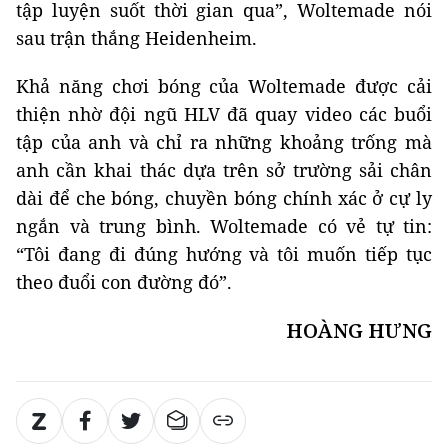
tập luyện suốt thời gian qua”, Woltemade nói
sau trận thắng Heidenheim.
Khả năng chơi bóng của Woltemade được cải
thiện nhờ đội ngũ HLV đã quay video các buổi
tập của anh và chỉ ra những khoảng trống mà
anh cần khai thác dựa trên sở trường sải chân
dài để che bóng, chuyền bóng chính xác ở cự ly
ngắn và trung bình. Woltemade có vẻ tự tin:
“Tôi đang đi đúng hướng và tôi muốn tiếp tục
theo đuổi con đường đó”.
HOÀNG HƯNG