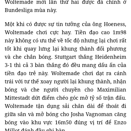
Woltemade mới lần thứ hai được đá chính ở
Bundesliga mùa này.
Một khi có được sự tin tưởng của ông Hoeness,
Woltemade chơi cực hay. Tiền đạo cao 1m98
này không có ưu thế về tốc độ nhưng lại chơi rất
tốt khi quay lưng lại khung thành đối phương
và che chắn bóng. Stuttgart thắng Heidenheim
3-1 thì cả 3 bàn thắng đó đều mang dấu ấn của
tiền đạo trẻ này. Woltemade chơi dạt ra cánh
trái với tư thế xoay người lại khung thành, nhận
bóng và che người chuyền cho Maximilian
Mittestadt dứt điểm chéo góc mở tỷ số trận đấu.
Woltemade tận dụng sải chân dài để thoát đi
giữa sân và mở bóng cho Josha Vagnoman căng
bóng vào khu vực 16m50 đúng vị trí để Enzo
Millot đánh đầu ghi bàn.