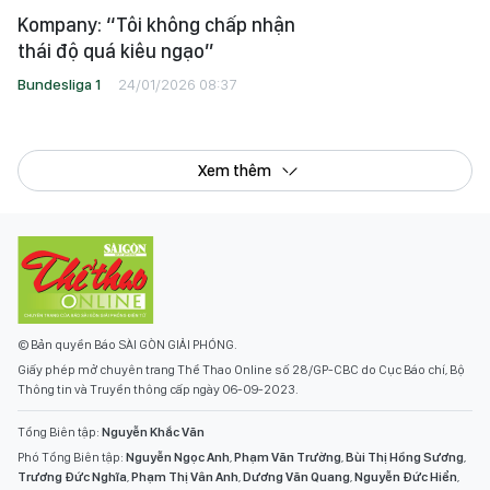
Kompany: “Tôi không chấp nhận
thái độ quá kiêu ngạo”
Bundesliga 1
24/01/2026 08:37
Xem thêm
© Bản quyền Báo SÀI GÒN GIẢI PHÓNG.
Giấy phép mở chuyên trang Thể Thao Online số 28/GP-CBC do Cục Báo chí, Bộ
Thông tin và Truyền thông cấp ngày 06-09-2023.
Tổng Biên tập:
Nguyễn Khắc Văn
Phó Tổng Biên tập:
Nguyễn Ngọc Anh
,
Phạm Văn Trường
,
Bùi Thị Hồng Sương
,
Trương Đức Nghĩa
,
Phạm Thị Vân Anh
,
Dương Văn Quang
,
Nguyễn Đức Hiển
,