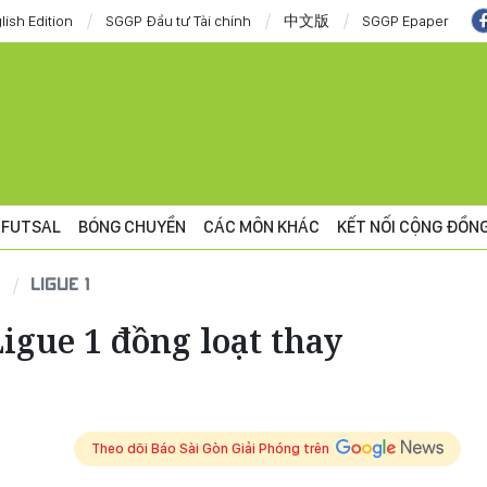
lish Edition
SGGP Đầu tư Tài chính
中文版
SGGP Epaper
FUTSAL
BÓNG CHUYỀN
CÁC MÔN KHÁC
KẾT NỐI CỘNG ĐỒN
LIGUE 1
igue 1 đồng loạt thay
Theo dõi Báo Sài Gòn Giải Phóng trên