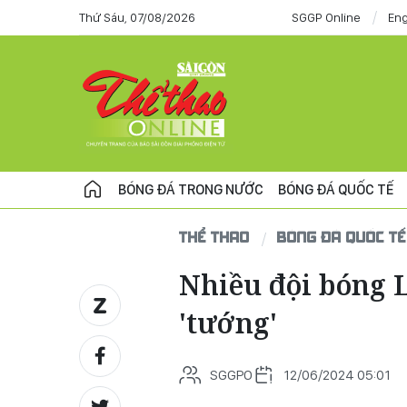
Thứ Sáu, 07/08/2026
SGGP Online
Eng
BÓNG ĐÁ TRONG NƯỚC
BÓNG ĐÁ QUỐC TẾ
THỂ THAO
BÓNG ĐÁ QUỐC TẾ
Nhiều đội bóng L
'tướng'
SGGPO
12/06/2024 05:01