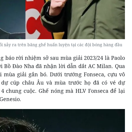
ổi xảy ra trên băng ghế huấn luyện tại các đội bóng hàng đầu
ng báo rời nhiệm sở sau mùa giải 2023/24 là Paolo
ời Bồ Đào Nha đã nhận lời dẫn dắt AC Milan. Qua
hai mùa giải gắn bó. Dưới trướng Fonseca, cựu vô
p dự cúp châu Âu và mùa trước họ đã có vé dự
4 chung cuộc. Ghế nóng mà HLV Fonseca để lại
 Genesio.